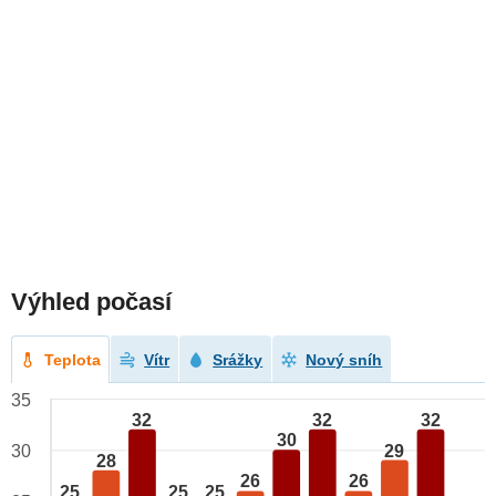
Výhled počasí
Teplota
Vítr
Srážky
Nový sníh
35
32
32
32
30
29
30
28
26
26
25
25
25