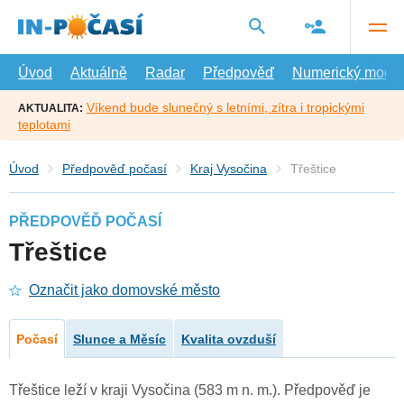
Přejít
na
hlavní
obsah
Úvod
Aktuálně
Radar
Předpověď
Numerický model
Víkend bude slunečný s letními, zítra i tropickými
AKTUALITA:
teplotami
Úvod
Předpověď počasí
Kraj Vysočina
Třeštice
PŘEDPOVĚĎ POČASÍ
Třeštice
Označit jako domovské město
Počasí
Slunce a Měsíc
Kvalita ovzduší
Třeštice leží v kraji Vysočina (583 m n. m.). Předpověď je