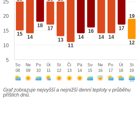
25
20
19
18
17
17
15
16
15
14
14
14
14
13
12
10
11
5
So
Ne
Po
Út
St
Čt
Pá
So
Ne
Po
Út
St
08
09
10
11
12
13
14
15
16
17
18
19
Graf zobrazuje nejvyšší a nejnižší denní teploty v průběhu
příštích dnů.