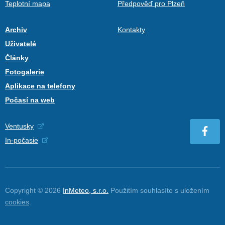
Teplotní mapa
Předpověď pro Plzeň
Archiv
Kontakty
Uživatelé
Články
Fotogalerie
Aplikace na telefony
Počasí na web
Ventusky
In-počasie
Copyright © 2026
InMeteo, s.r.o.
Použitím souhlasíte s uložením
cookies
.