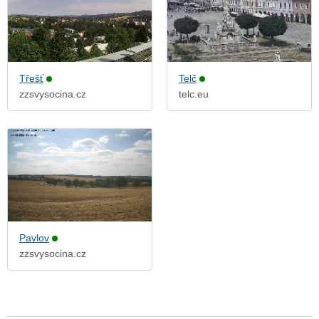
Třešť
Telč
zzsvysocina.cz
telc.eu
Pavlov
zzsvysocina.cz