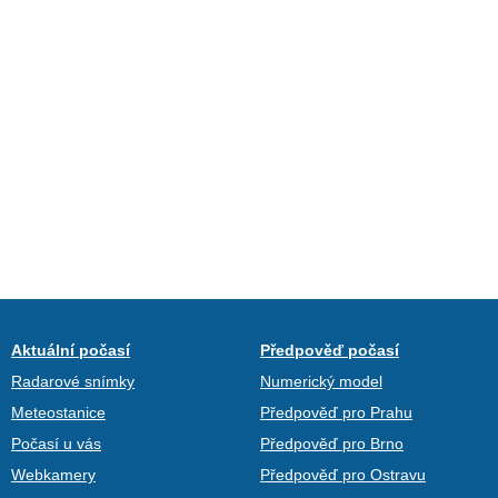
Aktuální počasí
Předpověď počasí
Radarové snímky
Numerický model
Meteostanice
Předpověď pro Prahu
Počasí u vás
Předpověď pro Brno
Webkamery
Předpověď pro Ostravu