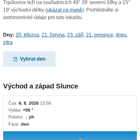
Trpišovice leží na souřadnicích 49° 39' severní šířky a 15°
19' východní délky (
ukázat na mapě
). Prohlédněte si
astronomické údaje pro tuto lokalitu.
Dny:
20. března
,
21. června
,
23. září
,
21. prosince
,
dnes
,
zítra
Vybrat den
Východ a západ Slunce
Čas:
6. 8. 2026
13:56
Výška:
+56 °
Poloha:
jih
↓
Fáze:
den