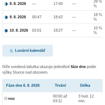
28 % a
8. 8. 2026
—
17:40
—
%
18 % a
9. 8. 2026
00:47
18:42
—
%
10 % a
10. 8. 2026
02:01
19:27
—
%
Lunární kalendář
Níže uvedená tabulka ukazuje jednotlivé
fáze dne
podle
výšky Slunce nad obzorem.
Fáze dne 6. 8. 2026
Trvání
Délka
00:00 až
3 hod. 12
noc
03:11
min.