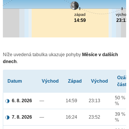
západ
východ
14:59
23:13
Níže uvedená tabulka ukazuje pohyby
Měsíce v dalších
dnech
.
Ozář
Datum
Východ
Západ
Východ
část
50 % a
6. 8. 2026
—
14:59
23:13
%
39 % a
7. 8. 2026
—
16:24
23:52
%