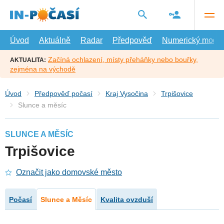
Přejít
na
hlavní
obsah
Úvod
Aktuálně
Radar
Předpověď
Numerický model
Začíná ochlazení, místy přeháňky nebo bouřky,
AKTUALITA:
zejména na východě
Úvod
Předpověď počasí
Kraj Vysočina
Trpišovice
Slunce a měsíc
SLUNCE A MĚSÍC
Trpišovice
Označit jako domovské město
Počasí
Slunce a Měsíc
Kvalita ovzduší