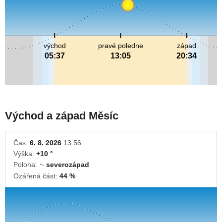
východ
pravé poledne
západ
05:37
13:05
20:34
Východ a západ Měsíc
Čas:
6. 8. 2026
13:56
Výška:
+10 °
Poloha:
severozápad
↓
Ozářená část:
44 %