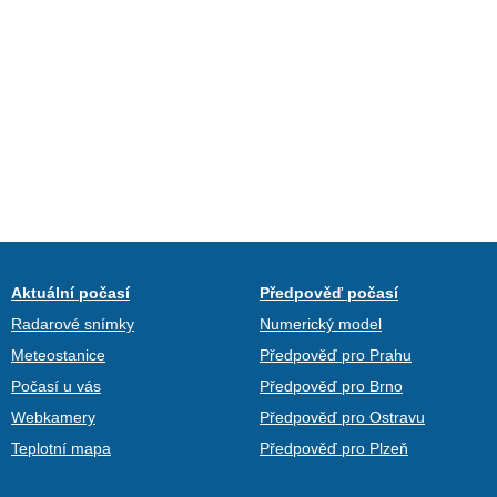
Aktuální počasí
Předpověď počasí
Radarové snímky
Numerický model
Meteostanice
Předpověď pro Prahu
Počasí u vás
Předpověď pro Brno
Webkamery
Předpověď pro Ostravu
Teplotní mapa
Předpověď pro Plzeň