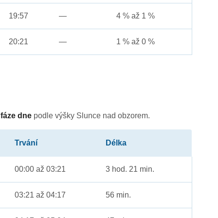
19:57
—
4 % až 1 %
20:21
—
1 % až 0 %
é
fáze dne
podle výšky Slunce nad obzorem.
Trvání
Délka
00:00 až 03:21
3 hod. 21 min.
03:21 až 04:17
56 min.