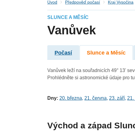
Úvod
Předpověď počasí
Kraj Vysočina
SLUNCE A MĚSÍC
Vanůvek
Počasí
Slunce a Měsíc
Vanůvek leží na souřadnicích 49° 13' seve
Prohlédněte si astronomické údaje pro tut
Dny:
20. března
,
21. června
,
23. září
,
21.
Východ a západ Slun