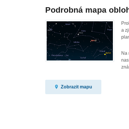
Podrobná mapa oblo
Pro
a z
pla
Na 
nas
zná
Zobrazit mapu