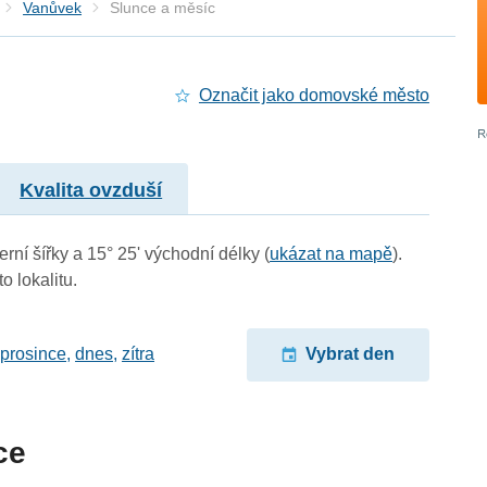
Vanůvek
Slunce a měsíc
Označit jako domovské město
Kvalita ovzduší
rní šířky a 15° 25' východní délky (
ukázat na mapě
).
o lokalitu.
 prosince
,
dnes
,
zítra
Vybrat den
ce