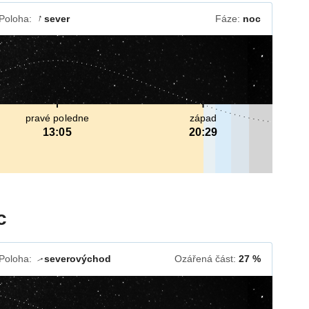
Poloha:
sever
Fáze:
noc
↓
pravé poledne
západ
13:05
20:29
c
Poloha:
severovýchod
Ozářená část:
27 %
↓