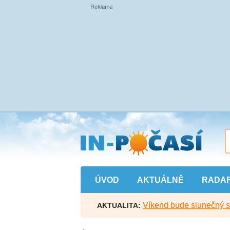
Přejít
na
hlavní
obsah
ÚVOD
AKTUÁLNĚ
RADA
Víkend bude slunečný s l
AKTUALITA: