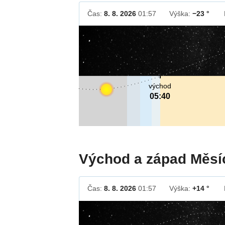
Čas:
8. 8. 2026
01:57
Výška:
−23 °
východ
05:40
Východ a západ Měsí
Čas:
8. 8. 2026
01:57
Výška:
+14 °