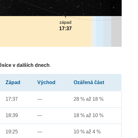
západ
17:37
ěsíce v dalších dnech
.
Západ
Východ
Ozářená část
17:37
—
28 % až 18 %
18:39
—
18 % až 10 %
19:25
—
10 % až 4 %