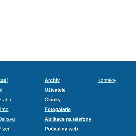
así
Archiv
Kontakty
l
Uživatelé
Prahu
Články
Brno
Fotogalerie
Ostravu
Aplikace na telefony
Plzeň
Počasí na web