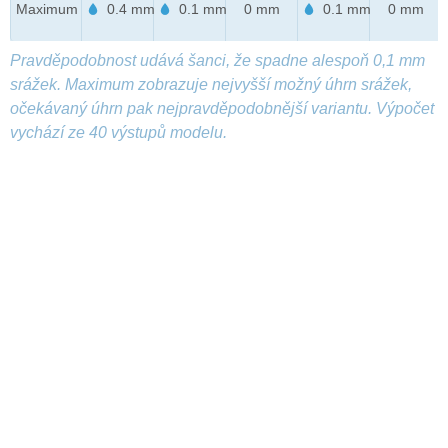
Maximum
0.4 mm
0.1 mm
0 mm
0.1 mm
0 mm
Pravděpodobnost udává šanci, že spadne alespoň 0,1 mm
srážek. Maximum zobrazuje nejvyšší možný úhrn srážek,
očekávaný úhrn pak nejpravděpodobnější variantu. Výpočet
vychází ze 40 výstupů modelu.