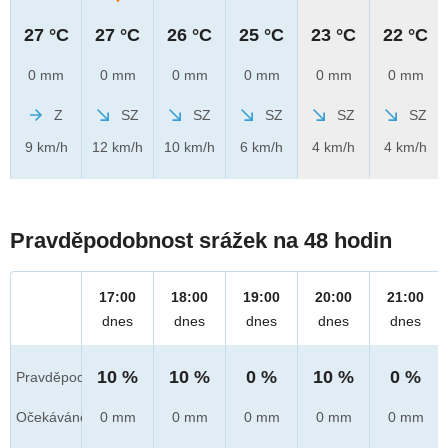
27 °C
27 °C
26 °C
25 °C
23 °C
22 °C
0 mm
0 mm
0 mm
0 mm
0 mm
0 mm
Z
SZ
SZ
SZ
SZ
SZ
9 km/h
12 km/h
10 km/h
6 km/h
4 km/h
4 km/h
Pravděpodobnost srážek na 48 hodin
17:00
18:00
19:00
20:00
21:00
dnes
dnes
dnes
dnes
dnes
10 %
10 %
0 %
10 %
0 %
Pravděpod.
Očekáváno
0 mm
0 mm
0 mm
0 mm
0 mm