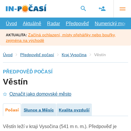
Přejít
na
hlavní
obsah
Úvod
Aktuálně
Radar
Předpověď
Numerický model
Začíná ochlazení, místy přeháňky nebo bouřky,
AKTUALITA:
zejména na východě
Úvod
Předpověď počasí
Kraj Vysočina
Věstín
PŘEDPOVĚĎ POČASÍ
Věstín
Označit jako domovské město
Počasí
Slunce a Měsíc
Kvalita ovzduší
Věstín leží v kraji Vysočina (541 m n. m.). Předpověď je