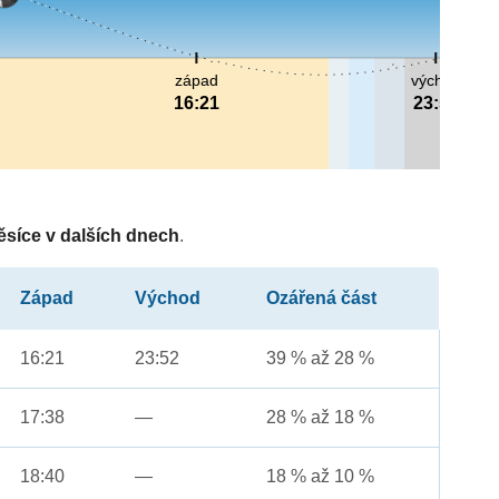
západ
východ
16:21
23:52
ěsíce v dalších dnech
.
Západ
Východ
Ozářená část
16:21
23:52
39 % až 28 %
17:38
—
28 % až 18 %
18:40
—
18 % až 10 %