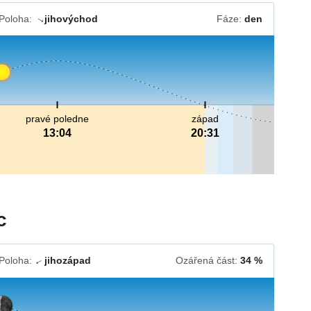
Poloha:
jihovýchod
Fáze:
den
↓
pravé poledne
západ
13:04
20:31
c
Poloha:
jihozápad
Ozářená část:
34 %
↓