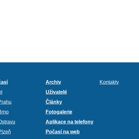
así
Archiv
Kontakty
l
Uživatelé
Prahu
Články
Brno
Fotogalerie
Ostravu
Aplikace na telefony
Plzeň
Počasí na web