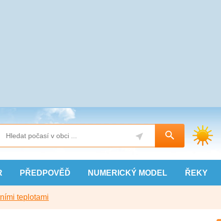
R
PŘEDPOVĚĎ
NUMERICKÝ
MODEL
ŘEKY
ními teplotami