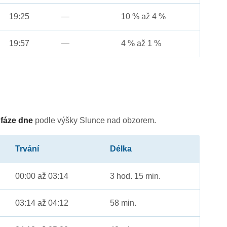
19:25
—
10 % až 4 %
19:57
—
4 % až 1 %
é
fáze dne
podle výšky Slunce nad obzorem.
Trvání
Délka
00:00 až 03:14
3 hod. 15 min.
03:14 až 04:12
58 min.