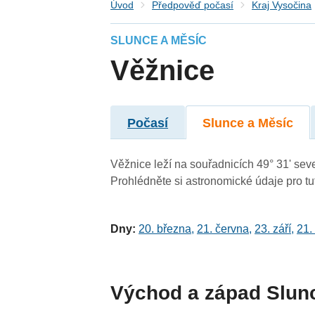
Úvod
Předpověď počasí
Kraj Vysočina
SLUNCE A MĚSÍC
Věžnice
Počasí
Slunce a Měsíc
Věžnice leží na souřadnicích 49° 31' seve
Prohlédněte si astronomické údaje pro tut
Dny:
20. března
,
21. června
,
23. září
,
21.
Východ a západ Slun