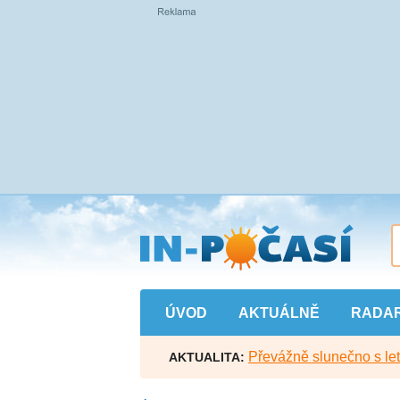
Přejít
na
hlavní
obsah
ÚVOD
AKTUÁLNĚ
RADA
Převážně slunečno s let
AKTUALITA: