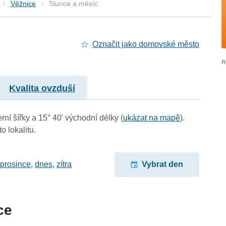
Věžnice
Slunce a měsíc
Označit jako domovské město
Kvalita ovzduší
rní šířky a 15° 40' východní délky (
ukázat na mapě
).
o lokalitu.
 prosince
,
dnes
,
zítra
Vybrat den
ce