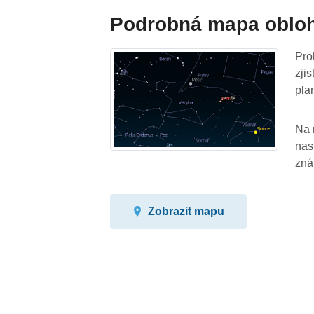
Podrobná mapa oblo
Pro
zji
pla
Na 
nas
zná
Zobrazit mapu