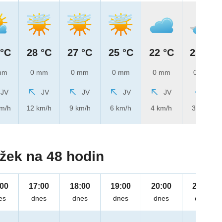
 °C
28 °C
27 °C
25 °C
22 °C
21 °C
mm
0 mm
0 mm
0 mm
0 mm
0 mm
JV
JV
JV
JV
JV
J
km/h
12 km/h
9 km/h
6 km/h
4 km/h
3 km/h
žek na 48 hodin
:00
17:00
18:00
19:00
20:00
21:00
es
dnes
dnes
dnes
dnes
dnes