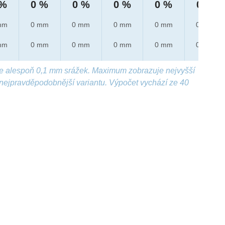
 %
0 %
0 %
0 %
0 %
0 %
mm
0 mm
0 mm
0 mm
0 mm
0 mm
mm
0 mm
0 mm
0 mm
0 mm
0 mm
e alespoň 0,1 mm srážek. Maximum zobrazuje nejvyšší
nejpravděpodobnější variantu. Výpočet vychází ze 40