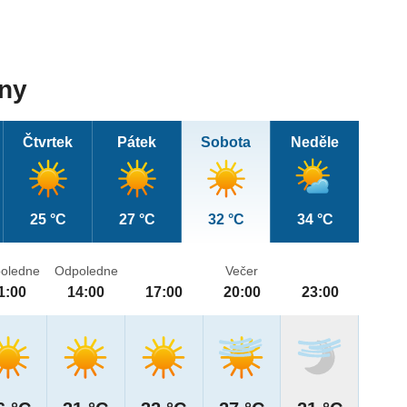
dny
Čtvrtek
Pátek
Sobota
Neděle
25 °C
27 °C
32 °C
34 °C
oledne
Odpoledne
Večer
1:00
14:00
17:00
20:00
23:00