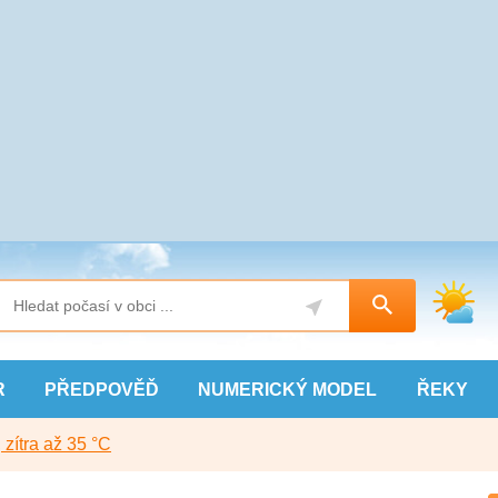
R
PŘEDPOVĚĎ
NUMERICKÝ
MODEL
ŘEKY
, zítra až 35 °C