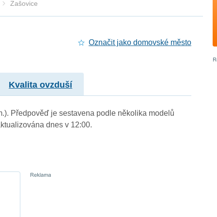
Zašovice
Označit jako domovské město
Kvalita ovzduší
 m.). Předpověď je sestavena podle několika modelů
tualizována dnes v 12:00.