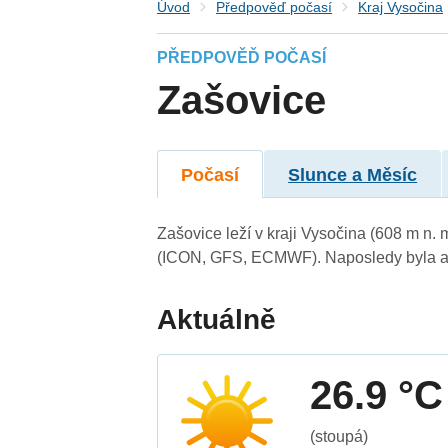
Úvod
Předpověď počasí
Kraj Vysočina
PŘEDPOVĚĎ POČASÍ
Zašovice
Počasí
Slunce a Měsíc
Zašovice leží v kraji Vysočina (608 m n.
(ICON, GFS, ECMWF). Naposledy byla ak
Aktuálně
26.9 °C
(stoupá)