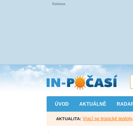
Přejít
na
hlavní
obsah
ÚVOD
AKTUÁLNĚ
RADA
Vrací se tropické teploty
AKTUALITA: