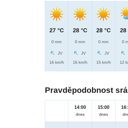
27 °C
28 °C
28 °C
28
0 mm
0 mm
0 mm
0 
JV
JV
JV
16 km/h
16 km/h
15 km/h
12 
Pravděpodobnost srá
14:00
15:00
16
dnes
dnes
dn