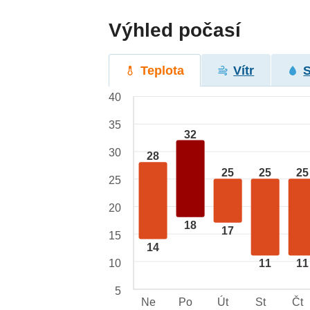
Výhled počasí
Teplota
Vítr
40
35
32
30
28
25
25
25
25
20
18
17
15
14
10
11
11
5
Ne
Po
Út
St
Čt