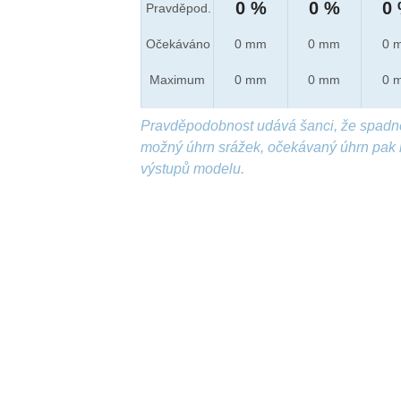
0 %
0 %
0
Pravděpod.
Očekáváno
0 mm
0 mm
0 
Maximum
0 mm
0 mm
0 
Pravděpodobnost udává šanci, že spadn
možný úhrn srážek, očekávaný úhrn pak 
výstupů modelu.