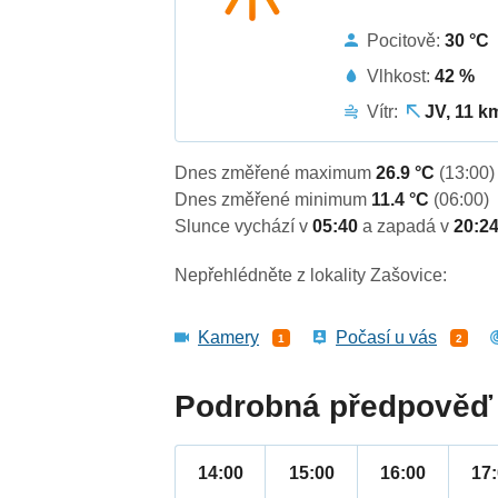
Pocitově:
30 °C
Vlhkost:
42 %
Vítr:
JV, 11 k
Dnes změřené maximum
26.9 °C
(13:00)
Dnes změřené minimum
11.4 °C
(06:00)
Slunce vychází v
05:40
a zapadá v
20:2
Nepřehlédněte z lokality Zašovice:
Kamery
Počasí u vás
1
2
Podrobná předpověď 
14:00
15:00
16:00
17