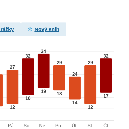
Srážky
Nový sníh
34
32
32
29
29
27
24
19
18
17
16
14
12
12
Pá
So
Ne
Po
Út
St
Čt