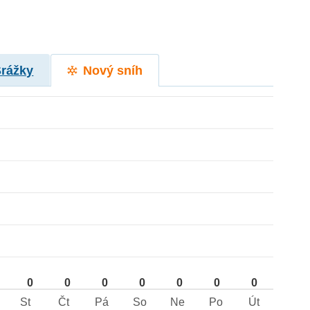
Srážky
Nový sníh
0
0
0
0
0
0
0
St
Čt
Pá
So
Ne
Po
Út