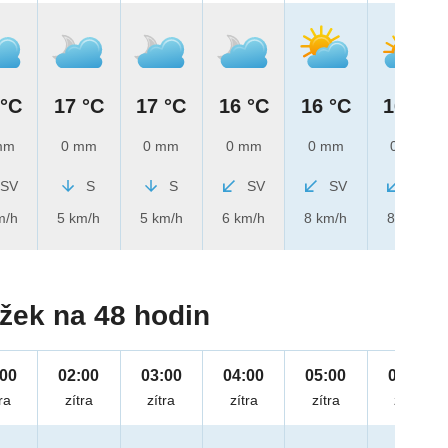
 °C
17 °C
17 °C
16 °C
16 °C
16 °C
mm
0 mm
0 mm
0 mm
0 mm
0 mm
SV
S
S
SV
SV
SV
m/h
5 km/h
5 km/h
6 km/h
8 km/h
8 km/h
žek na 48 hodin
:00
02:00
03:00
04:00
05:00
06:00
ra
zítra
zítra
zítra
zítra
zítra