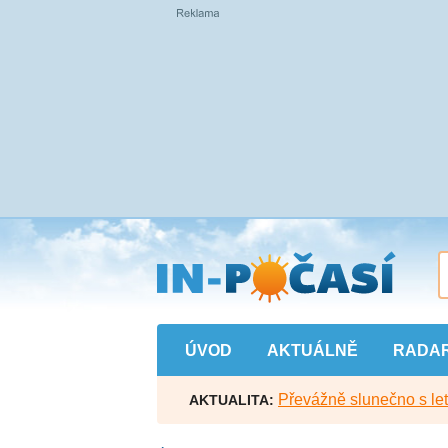
Přejít
na
hlavní
obsah
ÚVOD
AKTUÁLNĚ
RADA
Převážně slunečno s let
AKTUALITA: