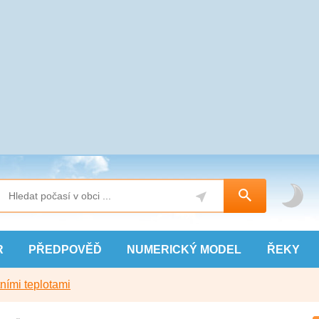
R
PŘEDPOVĚĎ
NUMERICKÝ
MODEL
ŘEKY
ními teplotami