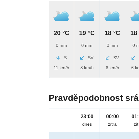
20 °C
19 °C
18 °C
18
0 mm
0 mm
0 mm
0 
S
SV
SV
11 km/h
8 km/h
6 km/h
6 k
Pravděpodobnost srá
23:00
00:00
01
dnes
zítra
zít