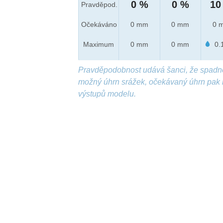
0 %
0 %
10
Pravděpod.
Očekáváno
0 mm
0 mm
0 
Maximum
0 mm
0 mm
0.
Pravděpodobnost udává šanci, že spadn
možný úhrn srážek, očekávaný úhrn pak 
výstupů modelu.