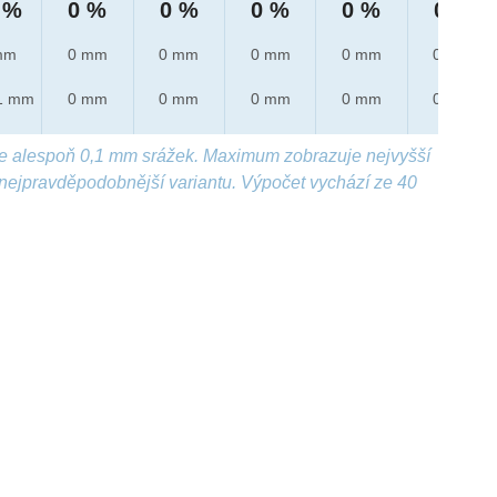
 %
0 %
0 %
0 %
0 %
0 %
mm
0 mm
0 mm
0 mm
0 mm
0 mm
1 mm
0 mm
0 mm
0 mm
0 mm
0 mm
e alespoň 0,1 mm srážek. Maximum zobrazuje nejvyšší
nejpravděpodobnější variantu. Výpočet vychází ze 40