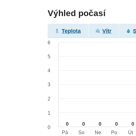
Výhled počasí
Teplota
Vítr
6
5
4
3
2
1
0
0
0
0
0
0
Pá
So
Ne
Po
Út