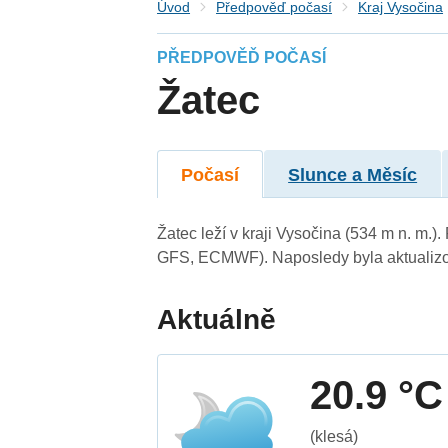
Úvod
Předpověď počasí
Kraj Vysočina
PŘEDPOVĚĎ POČASÍ
Žatec
Počasí
Slunce a Měsíc
Žatec leží v kraji Vysočina (534 m n. m.
GFS, ECMWF). Naposledy byla aktualizo
Aktuálně
20.9 °C
(klesá)