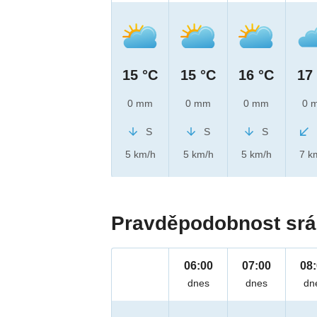
15 °C
15 °C
16 °C
17
0 mm
0 mm
0 mm
0 
S
S
S
5 km/h
5 km/h
5 km/h
7 k
Pravděpodobnost srá
06:00
07:00
08
dnes
dnes
dn