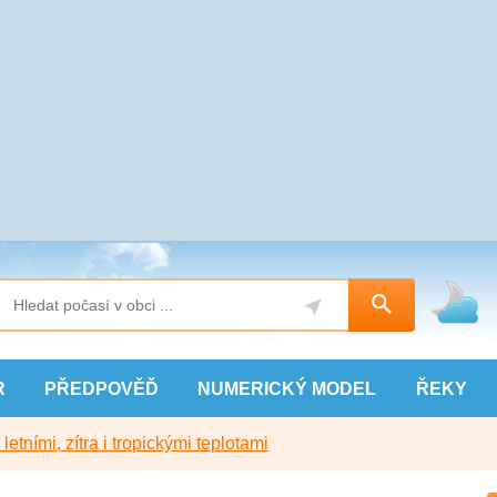
R
PŘEDPOVĚĎ
NUMERICKÝ
MODEL
ŘEKY
etními, zítra i tropickými teplotami