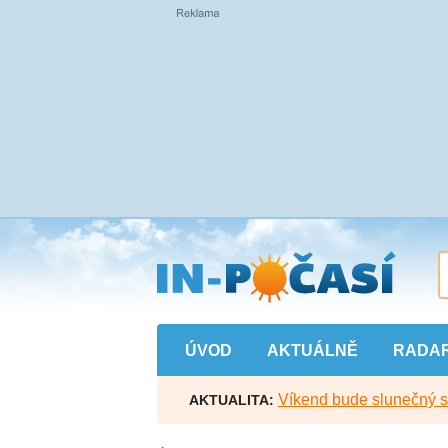
Přejít
na
hlavní
obsah
ÚVOD
AKTUÁLNĚ
RADA
Víkend bude slunečný s l
AKTUALITA: