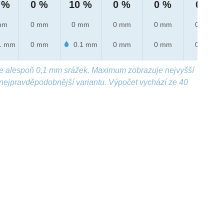
 %
0 %
10 %
0 %
0 %
0 %
mm
0 mm
0 mm
0 mm
0 mm
0 mm
1 mm
0 mm
0.1 mm
0 mm
0 mm
0 mm
e alespoň 0,1 mm srážek. Maximum zobrazuje nejvyšší
nejpravděpodobnější variantu. Výpočet vychází ze 40