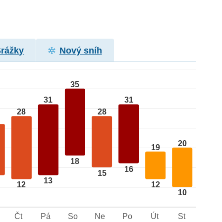
Srážky
Nový sníh
35
31
31
28
28
20
19
18
16
15
13
12
12
10
Čt
Pá
So
Ne
Po
Út
St