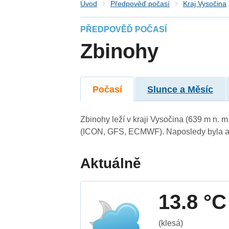
Úvod
Předpověď počasí
Kraj Vysočina
PŘEDPOVĚĎ POČASÍ
Zbinohy
Počasí
Slunce a Měsíc
Zbinohy leží v kraji Vysočina (639 m n. 
(ICON, GFS, ECMWF). Naposledy byla ak
Aktuálně
13.8 °C
(klesá)