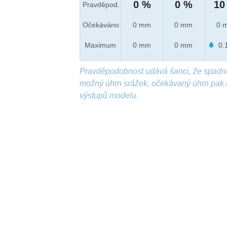
0 %
0 %
10
Pravděpod.
Očekáváno
0 mm
0 mm
0 
Maximum
0 mm
0 mm
0.
Pravděpodobnost udává šanci, že spadn
možný úhrn srážek, očekávaný úhrn pak 
výstupů modelu.