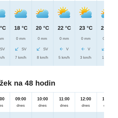
 °C
18 °C
20 °C
22 °C
23 °C
23 °C
mm
0 mm
0 mm
0 mm
0 mm
0 mm
SV
SV
SV
V
V
SV
m/h
7 km/h
8 km/h
5 km/h
3 km/h
1 km/h
žek na 48 hodin
:00
09:00
10:00
11:00
12:00
13:00
es
dnes
dnes
dnes
dnes
dnes