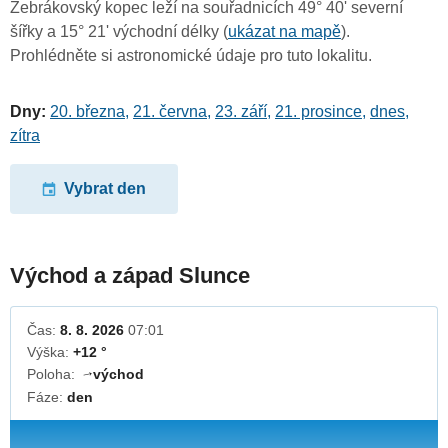
Žebrákovský kopec leží na souřadnicích 49° 40' severní
šířky a 15° 21' východní délky (
ukázat na mapě
).
Prohlédněte si astronomické údaje pro tuto lokalitu.
Dny:
20. března
,
21. června
,
23. září
,
21. prosince
,
dnes
,
zítra
Vybrat den
Východ a západ Slunce
Čas:
8. 8. 2026
07:01
Výška:
+12 °
Poloha:
východ
↓
Fáze:
den