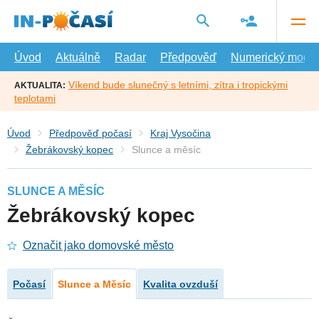
Přejít
na
hlavní
obsah
Úvod
Aktuálně
Radar
Předpověď
Numerický model
Víkend bude slunečný s letními, zítra i tropickými
AKTUALITA:
teplotami
Úvod
Předpověď počasí
Kraj Vysočina
Žebrákovský kopec
Slunce a měsíc
SLUNCE A MĚSÍC
Žebrákovský kopec
Označit jako domovské město
Počasí
Slunce a Měsíc
Kvalita ovzduší