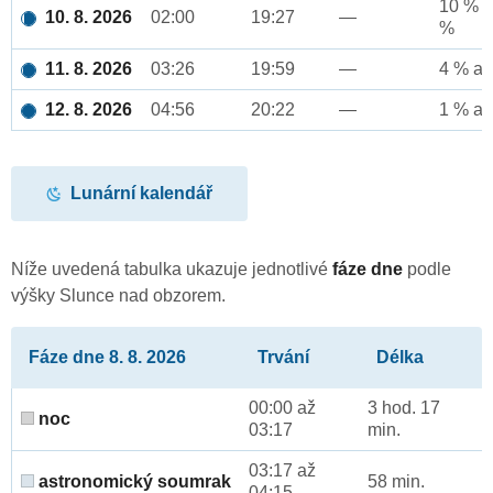
10 % a
10. 8. 2026
02:00
19:27
—
%
11. 8. 2026
03:26
19:59
—
4 % až
12. 8. 2026
04:56
20:22
—
1 % až
Lunární kalendář
Níže uvedená tabulka ukazuje jednotlivé
fáze dne
podle
výšky Slunce nad obzorem.
Fáze dne 8. 8. 2026
Trvání
Délka
00:00 až
3 hod. 17
noc
03:17
min.
03:17 až
astronomický soumrak
58 min.
04:15