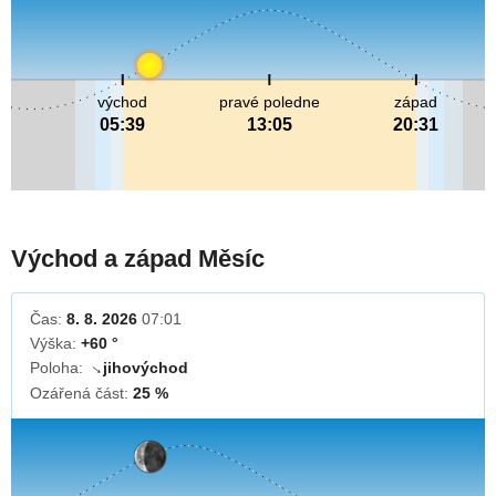
východ
pravé poledne
západ
05:39
13:05
20:31
Východ a západ Měsíc
Čas:
8. 8. 2026
07:01
Výška:
+60 °
Poloha:
jihovýchod
↓
Ozářená část:
25 %