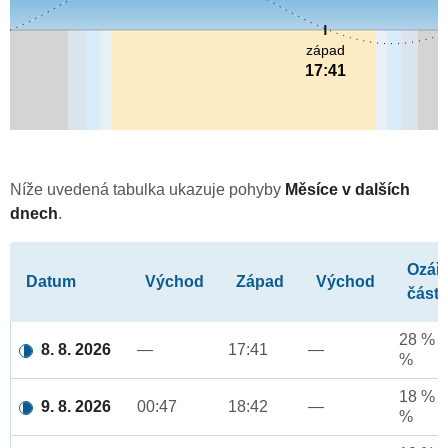
západ
17:41
Níže uvedená tabulka ukazuje pohyby
Měsíce v dalších
dnech
.
Ozář
Datum
Východ
Západ
Východ
část
28 % a
8. 8. 2026
—
17:41
—
%
18 % a
9. 8. 2026
00:47
18:42
—
%