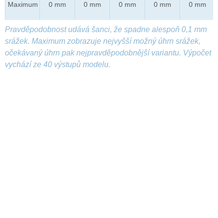
Maximum
0 mm
0 mm
0 mm
0 mm
0 mm
Pravděpodobnost udává šanci, že spadne alespoň 0,1 mm
srážek. Maximum zobrazuje nejvyšší možný úhrn srážek,
očekávaný úhrn pak nejpravděpodobnější variantu. Výpočet
vychází ze 40 výstupů modelu.