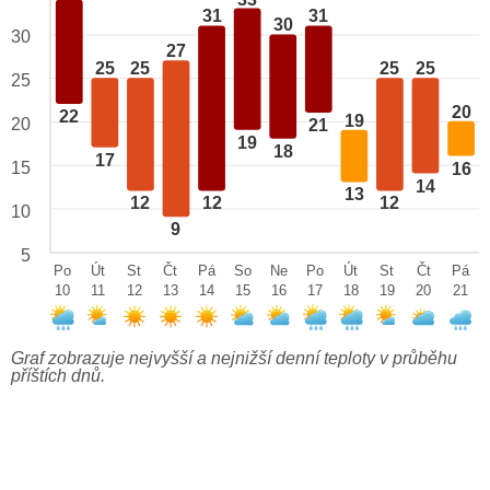
31
31
30
30
27
25
25
25
25
25
20
22
19
20
21
19
18
17
15
16
14
13
12
12
12
10
9
5
Po
Út
St
Čt
Pá
So
Ne
Po
Út
St
Čt
Pá
10
11
12
13
14
15
16
17
18
19
20
21
Graf zobrazuje nejvyšší a nejnižší denní teploty v průběhu
příštích dnů.