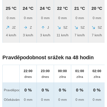
25 °C
24 °C
24 °C
22 °C
21 °C
20 °C
0 mm
0 mm
0 mm
0 mm
0 mm
0 mm
JZ
Z
J
SZ
SZ
SZ
4 km/h
3 km/h
3 km/h
11 km/h
7 km/h
7 km/h
Pravděpodobnost srážek na 48 hodin
22:00
23:00
00:00
01:00
02:00
dnes
dnes
zítra
zítra
zítra
0 %
0 %
0 %
0 %
0 %
Pravděpod.
Očekáváno
0 mm
0 mm
0 mm
0 mm
0 mm