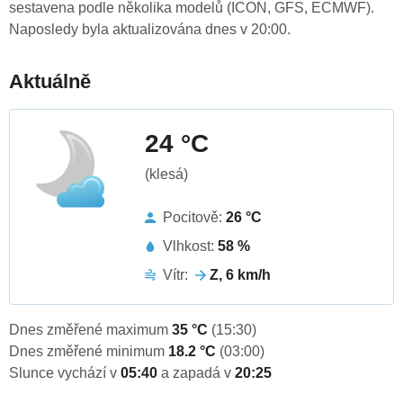
sestavena podle několika modelů (ICON, GFS, ECMWF).
Naposledy byla aktualizována dnes v 20:00.
Aktuálně
24 °C
(klesá)
Pocitově:
26 °C
Vlhkost:
58 %
Vítr:
Z, 6 km/h
Dnes změřené maximum
35 °C
(15:30)
Dnes změřené minimum
18.2 °C
(03:00)
Slunce vychází v
05:40
a zapadá v
20:25