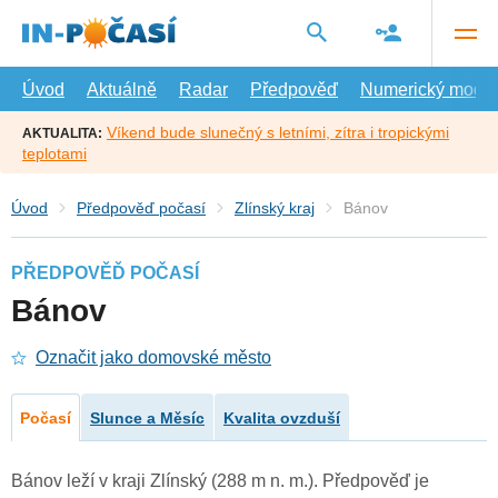
Přejít
na
hlavní
obsah
Úvod
Aktuálně
Radar
Předpověď
Numerický model
Víkend bude slunečný s letními, zítra i tropickými
AKTUALITA:
teplotami
Úvod
Předpověď počasí
Zlínský kraj
Bánov
PŘEDPOVĚĎ POČASÍ
Bánov
Označit jako domovské město
Počasí
Slunce a Měsíc
Kvalita ovzduší
Bánov leží v kraji Zlínský (288 m n. m.). Předpověď je