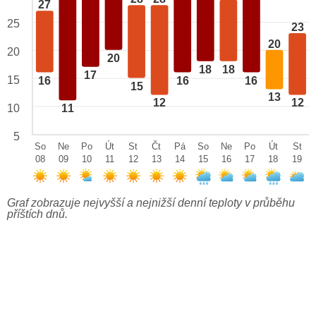
27
25
23
20
20
20
18
18
17
15
16
16
16
15
13
12
12
10
11
5
So
Ne
Po
Út
St
Čt
Pá
So
Ne
Po
Út
St
08
09
10
11
12
13
14
15
16
17
18
19
Graf zobrazuje nejvyšší a nejnižší denní teploty v průběhu
příštích dnů.