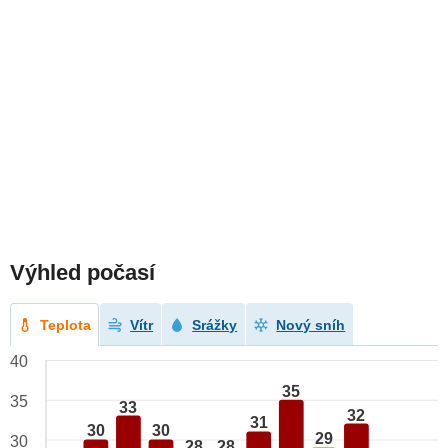
Výhled počasí
Teplota
Vítr
Srážky
Nový sníh
40
35
35
33
32
31
30
30
29
30
28
28