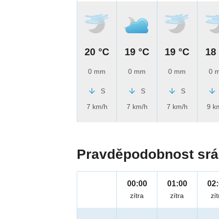
20 °C
19 °C
19 °C
18
0 mm
0 mm
0 mm
0 
S
S
S
7 km/h
7 km/h
7 km/h
9 k
Pravděpodobnost srá
00:00
01:00
02
zítra
zítra
zít