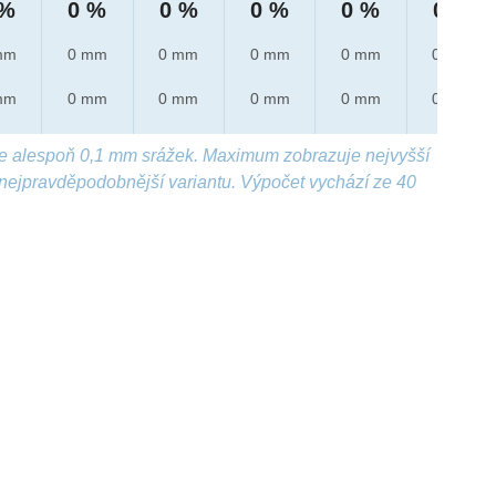
 %
0 %
0 %
0 %
0 %
0 %
mm
0 mm
0 mm
0 mm
0 mm
0 mm
mm
0 mm
0 mm
0 mm
0 mm
0 mm
e alespoň 0,1 mm srážek. Maximum zobrazuje nejvyšší
nejpravděpodobnější variantu. Výpočet vychází ze 40