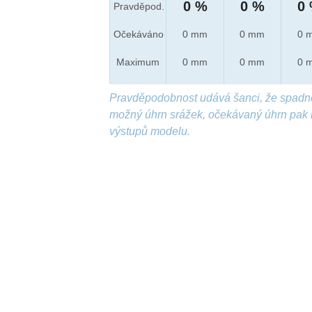
0 %
0 %
0
Pravděpod.
Očekáváno
0 mm
0 mm
0 
Maximum
0 mm
0 mm
0 
Pravděpodobnost udává šanci, že spadn
možný úhrn srážek, očekávaný úhrn pak 
výstupů modelu.