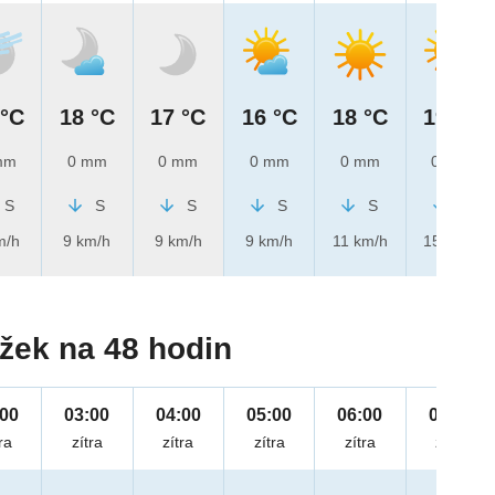
 °C
18 °C
17 °C
16 °C
18 °C
19 °C
mm
0 mm
0 mm
0 mm
0 mm
0 mm
S
S
S
S
S
S
m/h
9 km/h
9 km/h
9 km/h
11 km/h
15 km/h
žek na 48 hodin
:00
03:00
04:00
05:00
06:00
07:00
ra
zítra
zítra
zítra
zítra
zítra