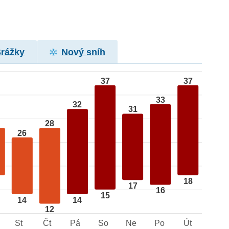
Srážky
Nový sníh
37
37
33
32
31
28
26
18
17
16
15
14
14
12
St
Čt
Pá
So
Ne
Po
Út