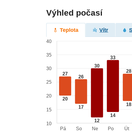
Výhled počasí
Teplota
Vítr
40
35
33
30
30
28
27
26
25
20
20
18
17
15
14
12
10
Pá
So
Ne
Po
Út