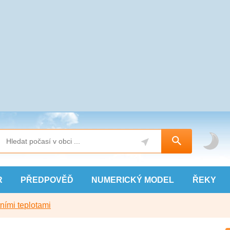
R
PŘEDPOVĚĎ
NUMERICKÝ
MODEL
ŘEKY
ními teplotami