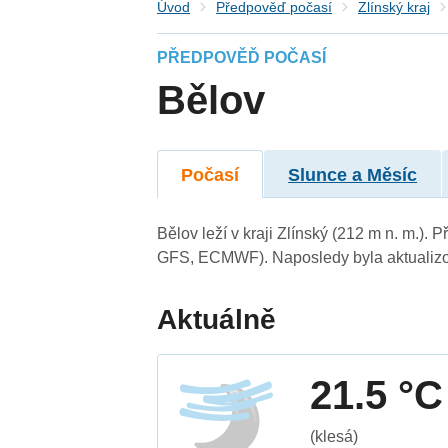
Úvod
Předpověď počasí
Zlínský kraj
PŘEDPOVĚĎ POČASÍ
Bělov
Počasí
Slunce a Měsíc
Bělov leží v kraji Zlínský (212 m n. m.)
GFS, ECMWF). Naposledy byla aktualizo
Aktuálně
21.5 °C
(klesá)