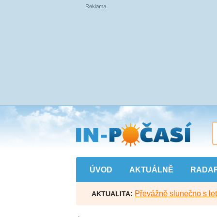
Přejít
na
hlavní
obsah
ÚVOD
AKTUÁLNĚ
RADA
Převážně slunečno s let
AKTUALITA: