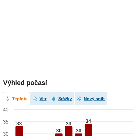
Výhled počasí
Teplota
Vítr
Srážky
Nový sníh
40
34
35
33
33
30
30
30