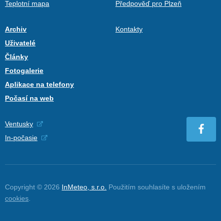
Teplotní mapa
Předpověď pro Plzeň
Archiv
Kontakty
Uživatelé
Články
Fotogalerie
Aplikace na telefony
Počasí na web
Ventusky
In-počasie
Copyright © 2026
InMeteo, s.r.o.
Použitím souhlasíte s uložením
cookies
.