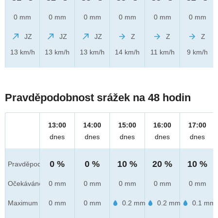
0 mm
0 mm
0 mm
0 mm
0 mm
0 mm
JZ
JZ
JZ
Z
Z
Z
13 km/h
13 km/h
13 km/h
14 km/h
11 km/h
9 km/h
Pravděpodobnost srážek na 48 hodin
13:00
14:00
15:00
16:00
17:00
dnes
dnes
dnes
dnes
dnes
0 %
0 %
10 %
20 %
10 %
Pravděpod.
Očekáváno
0 mm
0 mm
0 mm
0 mm
0 mm
Maximum
0 mm
0 mm
0.2 mm
0.2 mm
0.1 mm