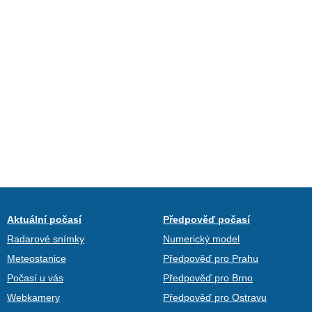
Aktuální počasí
Předpověď počasí
Radarové snímky
Numerický model
Meteostanice
Předpověď pro Prahu
Počasí u vás
Předpověď pro Brno
Webkamery
Předpověď pro Ostravu