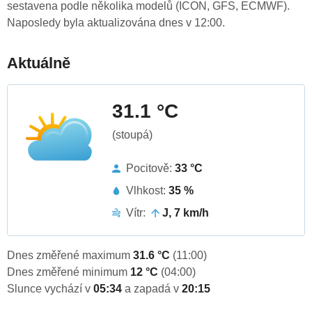
sestavena podle několika modelů (ICON, GFS, ECMWF).
Naposledy byla aktualizována dnes v 12:00.
Aktuálně
31.1 °C
(stoupá)
Pocitově:
33 °C
Vlhkost:
35 %
Vítr:
J, 7 km/h
Dnes změřené maximum
31.6 °C
(11:00)
Dnes změřené minimum
12 °C
(04:00)
Slunce vychází v
05:34
a zapadá v
20:15