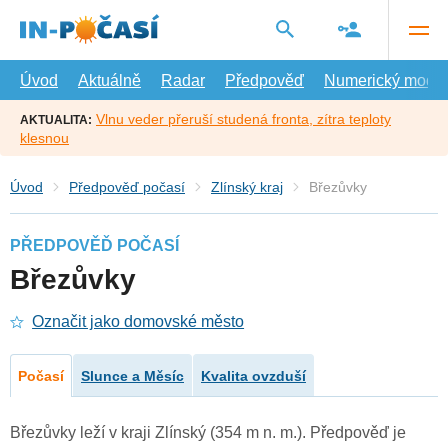
Přejít
na
hlavní
obsah
Úvod
Aktuálně
Radar
Předpověď
Numerický model
Vlnu veder přeruší studená fronta, zítra teploty
AKTUALITA:
klesnou
Úvod
Předpověď počasí
Zlínský kraj
Březůvky
PŘEDPOVĚĎ POČASÍ
Březůvky
Označit jako domovské město
Počasí
Slunce a Měsíc
Kvalita ovzduší
Březůvky leží v kraji Zlínský (354 m n. m.). Předpověď je