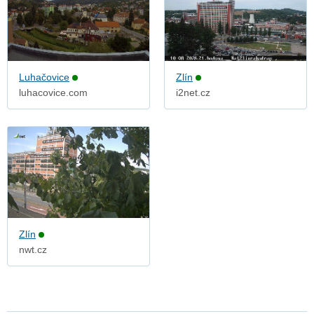
Luhačovice
Zlín
luhacovice.com
i2net.cz
Zlín
nwt.cz