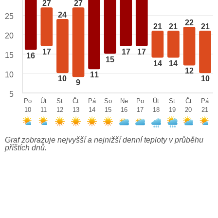
27
27
24
25
22
21
21
21
20
17
17
17
15
16
15
14
14
12
10
11
10
10
9
5
Po
Út
St
Čt
Pá
So
Ne
Po
Út
St
Čt
Pá
10
11
12
13
14
15
16
17
18
19
20
21
Graf zobrazuje nejvyšší a nejnižší denní teploty v průběhu
příštích dnů.