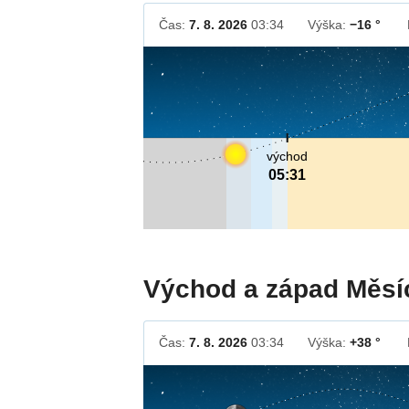
Čas:
7. 8. 2026
03:34
Výška:
−16 °
východ
05:31
Východ a západ Měsí
Čas:
7. 8. 2026
03:34
Výška:
+38 °