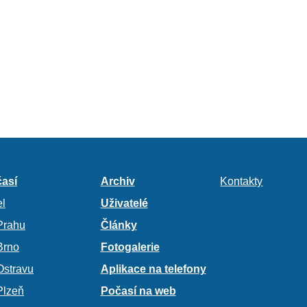
así
Archiv
Kontakty
l
Uživatelé
Prahu
Články
Brno
Fotogalerie
Ostravu
Aplikace na telefony
Plzeň
Počasí na web