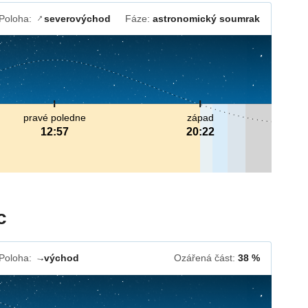
Poloha:
severovýchod
Fáze:
astronomický soumrak
↓
pravé poledne
západ
12:57
20:22
c
Poloha:
východ
Ozářená část:
38 %
↓