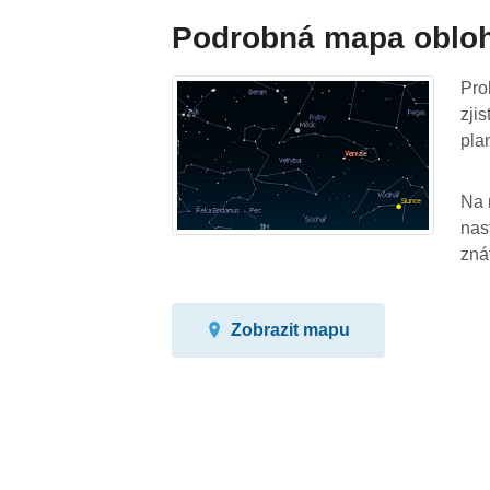
Podrobná mapa oblo
Pro
zji
pla
Na 
nas
zná
Zobrazit mapu