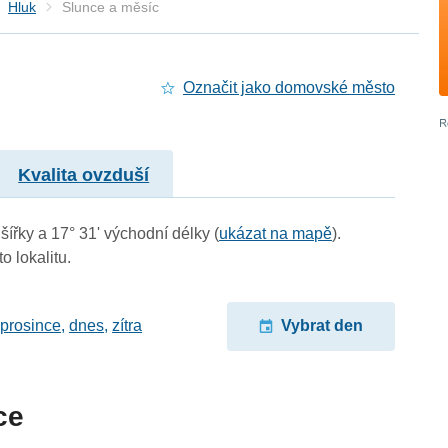
Hluk
Slunce a měsíc
Označit jako domovské město
Kvalita ovzduší
šířky a 17° 31' východní délky (
ukázat na mapě
).
o lokalitu.
 prosince
,
dnes
,
zítra
Vybrat den
ce