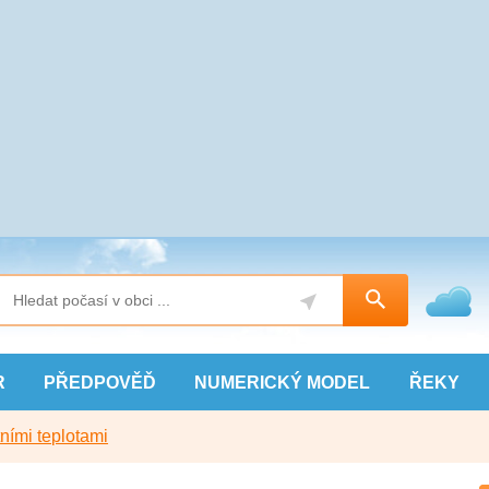
R
PŘEDPOVĚĎ
NUMERICKÝ
MODEL
ŘEKY
ními teplotami