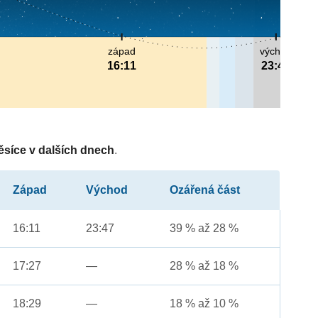
západ
východ
16:11
23:47
ěsíce v dalších dnech
.
Západ
Východ
Ozářená část
16:11
23:47
39 % až 28 %
17:27
—
28 % až 18 %
18:29
—
18 % až 10 %