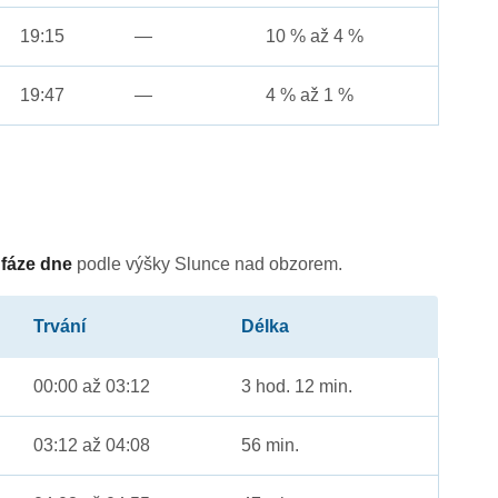
19:15
—
10 % až 4 %
19:47
—
4 % až 1 %
é
fáze dne
podle výšky Slunce nad obzorem.
Trvání
Délka
00:00 až 03:12
3 hod. 12 min.
03:12 až 04:08
56 min.