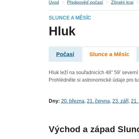
Úvod
Předpověď počasí
Zlínský kraj
SLUNCE A MĚSÍC
Hluk
Počasí
Slunce a Měsíc
Hluk leží na souřadnicích 48° 59' severní 
Prohlédněte si astronomické údaje pro tut
Dny:
20. března
,
21. června
,
23. září
,
21.
Východ a západ Slun