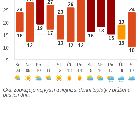
27
26
24
24
25
23
19
20
19
18
17
15
16
16
15
13
13
12
12
12
10
10
5
So
Ne
Po
Út
St
Čt
Pá
So
Ne
Po
Út
St
08
09
10
11
12
13
14
15
16
17
18
19
Graf zobrazuje nejvyšší a nejnižší denní teploty v průběhu
příštích dnů.