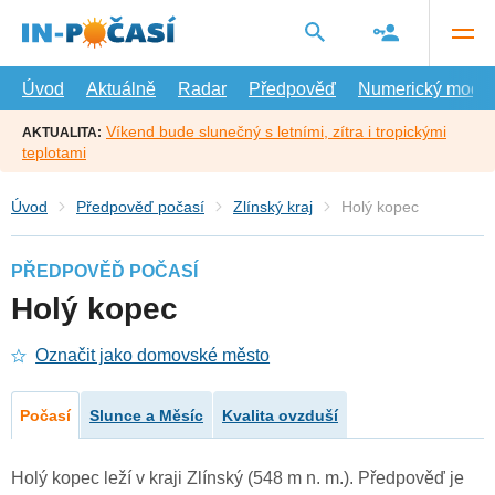
Přejít
na
hlavní
obsah
Úvod
Aktuálně
Radar
Předpověď
Numerický model
Víkend bude slunečný s letními, zítra i tropickými
AKTUALITA:
teplotami
Úvod
Předpověď počasí
Zlínský kraj
Holý kopec
PŘEDPOVĚĎ POČASÍ
Holý kopec
Označit jako domovské město
Počasí
Slunce a Měsíc
Kvalita ovzduší
Holý kopec leží v kraji Zlínský (548 m n. m.). Předpověď je