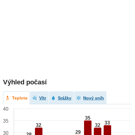
Výhled počasí
Teplota
Vítr
Srážky
Nový sníh
40
35
35
33
32
32
29
30
28