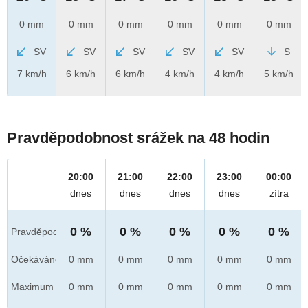
0 mm
0 mm
0 mm
0 mm
0 mm
0 mm
SV
SV
SV
SV
SV
S
7 km/h
6 km/h
6 km/h
4 km/h
4 km/h
5 km/h
Pravděpodobnost srážek na 48 hodin
20:00
21:00
22:00
23:00
00:00
dnes
dnes
dnes
dnes
zítra
0 %
0 %
0 %
0 %
0 %
Pravděpod.
Očekáváno
0 mm
0 mm
0 mm
0 mm
0 mm
Maximum
0 mm
0 mm
0 mm
0 mm
0 mm