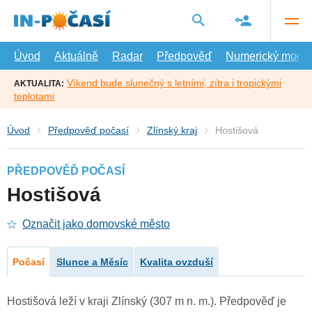
Přejít
na
hlavní
obsah
Úvod
Aktuálně
Radar
Předpověď
Numerický model
Víkend bude slunečný s letními, zítra i tropickými
AKTUALITA:
teplotami
Úvod
Předpověď počasí
Zlínský kraj
Hostišová
PŘEDPOVĚĎ POČASÍ
Hostišová
Označit jako domovské město
Počasí
Slunce a Měsíc
Kvalita ovzduší
Hostišová leží v kraji Zlínský (307 m n. m.). Předpověď je