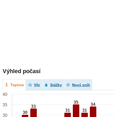
Výhled počasí
Teplota
Vítr
Srážky
Nový sníh
40
35
34
35
33
31
31
30
30