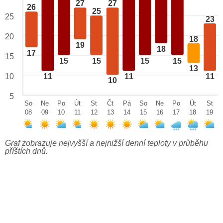
27
27
26
25
25
23
20
18
19
18
17
15
15
15
15
15
13
10
11
11
11
10
5
So
Ne
Po
Út
St
Čt
Pá
So
Ne
Po
Út
St
08
09
10
11
12
13
14
15
16
17
18
19
Graf zobrazuje nejvyšší a nejnižší denní teploty v průběhu
příštích dnů.