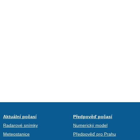
Aktuální počasí
Předpověď počasí
Radarové snímky
Numerický model
Meteostanice
Předpověď pro Prahu