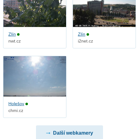
Zlín
Zlín
nwt.cz
i2net.cz
Holešov
chmi.cz
Další webkamery