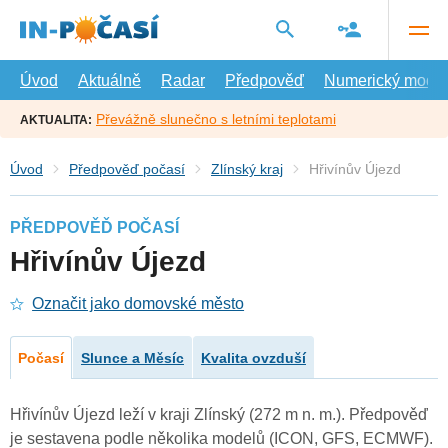
Přejít
na
hlavní
obsah
Úvod
Aktuálně
Radar
Předpověď
Numerický model
Převážně slunečno s letními teplotami
AKTUALITA:
Úvod
Předpověď počasí
Zlínský kraj
Hřivínův Újezd
PŘEDPOVĚĎ POČASÍ
Hřivínův Újezd
Označit jako domovské město
Počasí
Slunce a Měsíc
Kvalita ovzduší
Hřivínův Újezd leží v kraji Zlínský (272 m n. m.). Předpověď
je sestavena podle několika modelů (ICON, GFS, ECMWF).