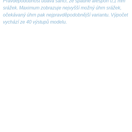
Pravděpodobnost udává šanci, že spadne alespoň 0,1 mm
srážek. Maximum zobrazuje nejvyšší možný úhrn srážek,
očekávaný úhrn pak nejpravděpodobnější variantu. Výpočet
vychází ze 40 výstupů modelu.