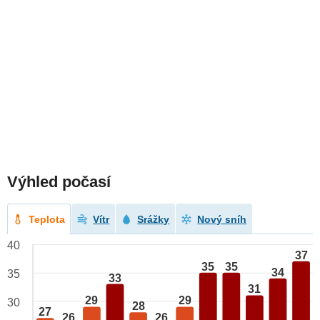
Výhled počasí
Teplota
Vítr
Srážky
Nový sníh
40
37
35
35
34
35
33
31
29
29
30
28
27
26
26