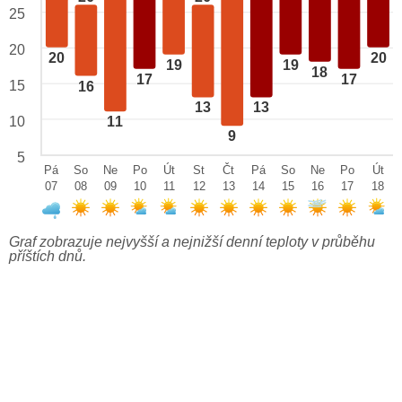
25
20
20
20
19
19
18
17
17
15
16
13
13
10
11
9
5
Pá
So
Ne
Po
Út
St
Čt
Pá
So
Ne
Po
Út
07
08
09
10
11
12
13
14
15
16
17
18
Graf zobrazuje nejvyšší a nejnižší denní teploty v průběhu
příštích dnů.