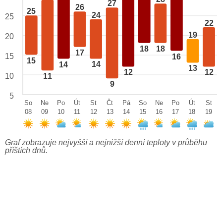
27
26
25
24
25
22
19
20
18
18
17
15
16
15
14
14
13
12
12
10
11
9
5
So
Ne
Po
Út
St
Čt
Pá
So
Ne
Po
Út
St
08
09
10
11
12
13
14
15
16
17
18
19
Graf zobrazuje nejvyšší a nejnižší denní teploty v průběhu
příštích dnů.