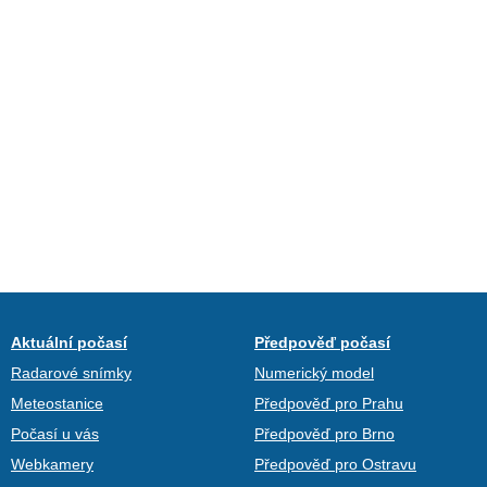
Aktuální počasí
Předpověď počasí
Radarové snímky
Numerický model
Meteostanice
Předpověď pro Prahu
Počasí u vás
Předpověď pro Brno
Webkamery
Předpověď pro Ostravu