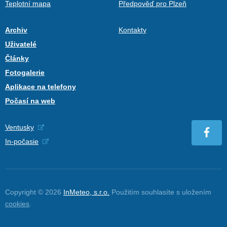
Teplotní mapa
Předpověď pro Plzeň
Archiv
Kontakty
Uživatelé
Články
Fotogalerie
Aplikace na telefony
Počasí na web
Ventusky
In-počasie
Copyright © 2026
InMeteo, s.r.o.
Použitím souhlasíte s uložením
cookies
.