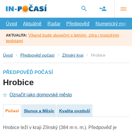
Přejít
na
hlavní
obsah
Úvod
Aktuálně
Radar
Předpověď
Numerický model
Víkend bude slunečný s letními, zítra i tropickými
AKTUALITA:
teplotami
Úvod
Předpověď počasí
Zlínský kraj
Hrobice
PŘEDPOVĚĎ POČASÍ
Hrobice
Označit jako domovské město
Počasí
Slunce a Měsíc
Kvalita ovzduší
Hrobice leží v kraji Zlínský (384 m n. m.). Předpověď je