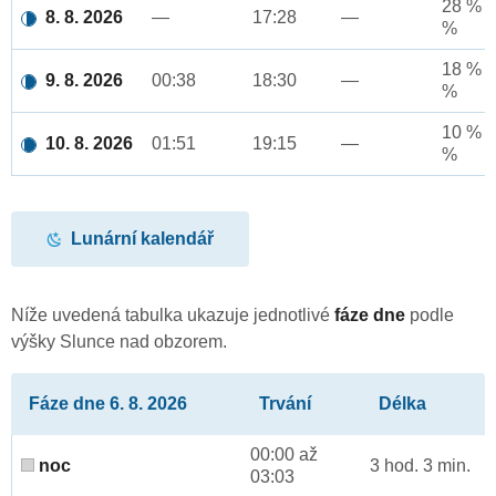
28 % a
8. 8. 2026
—
17:28
—
%
18 % a
9. 8. 2026
00:38
18:30
—
%
10 % a
10. 8. 2026
01:51
19:15
—
%
Lunární kalendář
Níže uvedená tabulka ukazuje jednotlivé
fáze dne
podle
výšky Slunce nad obzorem.
Fáze dne 6. 8. 2026
Trvání
Délka
00:00 až
noc
3 hod. 3 min.
03:03