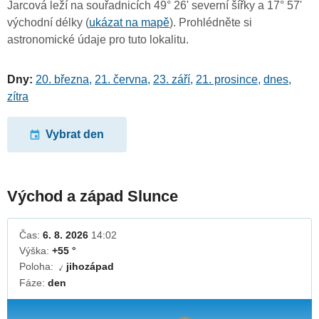
Jarcová leží na souřadnicích 49° 26' severní šířky a 17° 57'
východní délky (
ukázat na mapě
). Prohlédněte si
astronomické údaje pro tuto lokalitu.
Dny:
20. března
,
21. června
,
23. září
,
21. prosince
,
dnes
,
zítra
Vybrat den
Východ a západ Slunce
Čas:
6. 8. 2026
14:02
Výška:
+55 °
Poloha:
jihozápad
↓
Fáze:
den