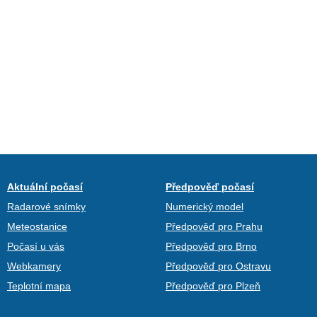
Aktuální počasí
Předpověď počasí
Radarové snímky
Numerický model
Meteostanice
Předpověď pro Prahu
Počasí u vás
Předpověď pro Brno
Webkamery
Předpověď pro Ostravu
Teplotní mapa
Předpověď pro Plzeň