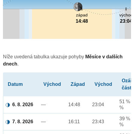
západ
východ
14:48
23:04
Níže uvedená tabulka ukazuje pohyby
Měsíce v dalších
dnech
.
Ozář
Datum
Východ
Západ
Východ
část
51 % a
6. 8. 2026
—
14:48
23:04
%
39 % a
7. 8. 2026
—
16:11
23:43
%