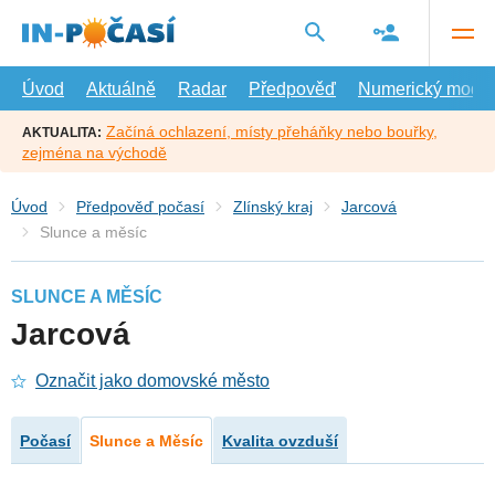
Přejít
na
hlavní
obsah
Úvod
Aktuálně
Radar
Předpověď
Numerický model
Začíná ochlazení, místy přeháňky nebo bouřky,
AKTUALITA:
zejména na východě
Úvod
Předpověď počasí
Zlínský kraj
Jarcová
Slunce a měsíc
SLUNCE A MĚSÍC
Jarcová
Označit jako domovské město
Počasí
Slunce a Měsíc
Kvalita ovzduší