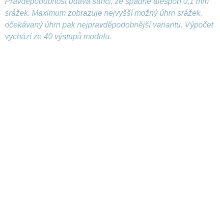
Pravděpodobnost udává šanci, že spadne alespoň 0,1 mm
srážek. Maximum zobrazuje nejvyšší možný úhrn srážek,
očekávaný úhrn pak nejpravděpodobnější variantu. Výpočet
vychází ze 40 výstupů modelu.