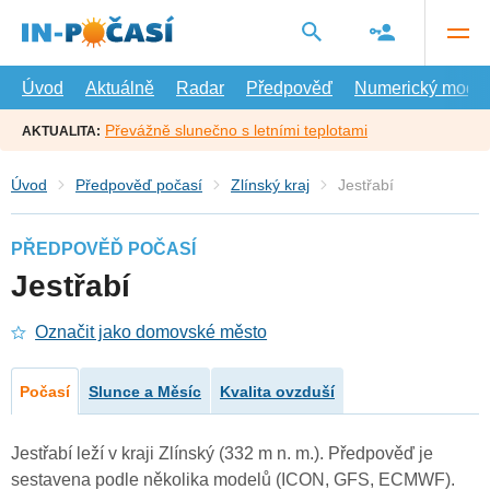
Přejít
na
hlavní
obsah
Úvod
Aktuálně
Radar
Předpověď
Numerický model
Převážně slunečno s letními teplotami
AKTUALITA:
Úvod
Předpověď počasí
Zlínský kraj
Jestřabí
PŘEDPOVĚĎ POČASÍ
Jestřabí
Označit jako domovské město
Počasí
Slunce a Měsíc
Kvalita ovzduší
Jestřabí leží v kraji Zlínský (332 m n. m.). Předpověď je
sestavena podle několika modelů (ICON, GFS, ECMWF).