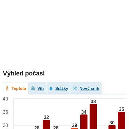
Výhled počasí
Teplota
Vítr
Srážky
Nový sníh
40
38
35
34
35
32
30
29
30
28
28