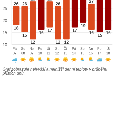
27
26
26
26
25
20
19
18
17
17
15
16
16
16
15
15
12
12
12
10
Pá
So
Ne
Po
Út
St
Čt
Pá
So
Ne
Po
Út
07
08
09
10
11
12
13
14
15
16
17
18
Graf zobrazuje nejvyšší a nejnižší denní teploty v průběhu
příštích dnů.