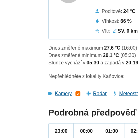
Pocitově:
24 °C
Vlhkost:
66 %
Vítr:
SV, 0 km
Dnes změřené maximum
27.6 °C
(16:00)
Dnes změřené minimum
20.1 °C
(05:30)
Slunce vychází v
05:30
a zapadá v
20:1
Nepřehlédněte z lokality Kaňovice:
Kamery
Radar
Meteost
2
Podrobná předpověď 
23:00
00:00
01:00
02