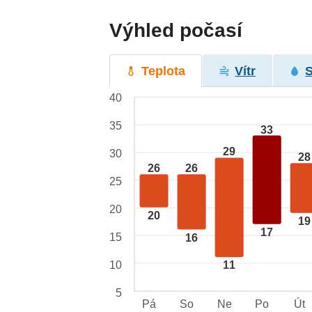
Výhled počasí
Teplota
Vítr
40
35
33
29
30
28
26
26
25
20
20
19
17
15
16
10
11
5
Pá
So
Ne
Po
Út