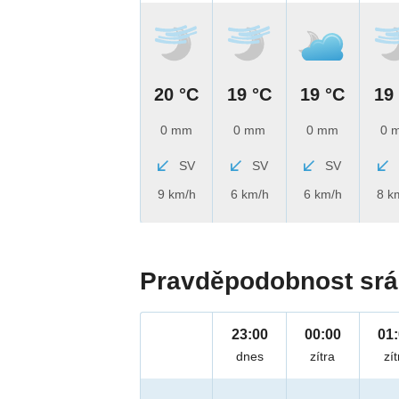
20 °C
19 °C
19 °C
19
0 mm
0 mm
0 mm
0 
SV
SV
SV
9 km/h
6 km/h
6 km/h
8 k
Pravděpodobnost srá
23:00
00:00
01
dnes
zítra
zít