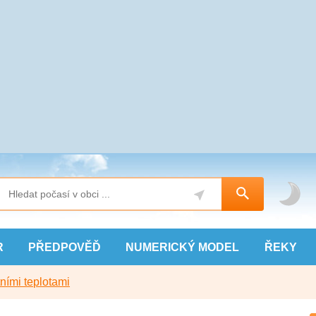
R
PŘEDPOVĚĎ
NUMERICKÝ
MODEL
ŘEKY
ními teplotami