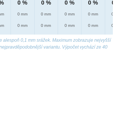
 %
0 %
0 %
0 %
0 %
0 %
mm
0 mm
0 mm
0 mm
0 mm
0 mm
mm
0 mm
0 mm
0 mm
0 mm
0 mm
e alespoň 0,1 mm srážek. Maximum zobrazuje nejvyšší
nejpravděpodobnější variantu. Výpočet vychází ze 40