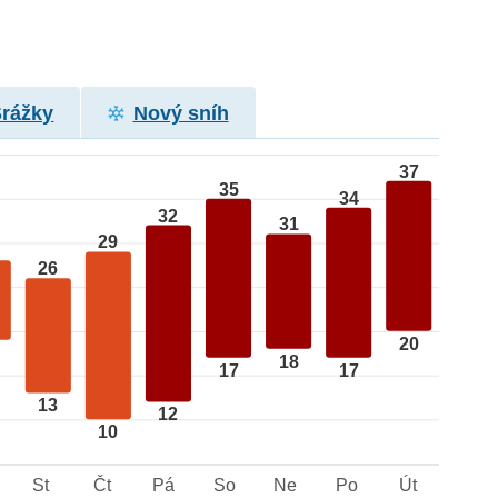
Srážky
Nový sníh
37
35
34
32
31
29
26
20
18
17
17
13
12
10
St
Čt
Pá
So
Ne
Po
Út