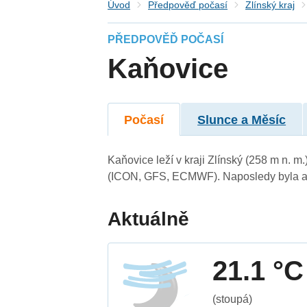
Úvod
Předpověď počasí
Zlínský kraj
PŘEDPOVĚĎ POČASÍ
Kaňovice
Počasí
Slunce a Měsíc
Kaňovice leží v kraji Zlínský (258 m n. 
(ICON, GFS, ECMWF). Naposledy byla ak
Aktuálně
21.1 °C
(stoupá)