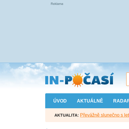
Přejít
na
hlavní
obsah
ÚVOD
AKTUÁLNĚ
RADA
Převážně slunečno s let
AKTUALITA: