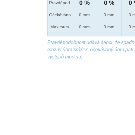
0 %
0 %
0
Pravděpod.
Očekáváno
0 mm
0 mm
0 
Maximum
0 mm
0 mm
0 
Pravděpodobnost udává šanci, že spadn
možný úhrn srážek, očekávaný úhrn pak 
výstupů modelu.