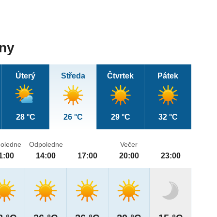
dny
Úterý
Středa
Čtvrtek
Pátek
28 °C
26 °C
29 °C
32 °C
oledne
Odpoledne
Večer
1:00
14:00
17:00
20:00
23:00