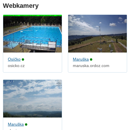
Webkamery
Osíčko
Maruška
osicko.cz
maruska.ordoz.com
Maruška