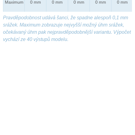
Maximum
0 mm
0 mm
0 mm
0 mm
0 mm
Pravděpodobnost udává šanci, že spadne alespoň 0,1 mm
srážek. Maximum zobrazuje nejvyšší možný úhrn srážek,
očekávaný úhrn pak nejpravděpodobnější variantu. Výpočet
vychází ze 40 výstupů modelu.