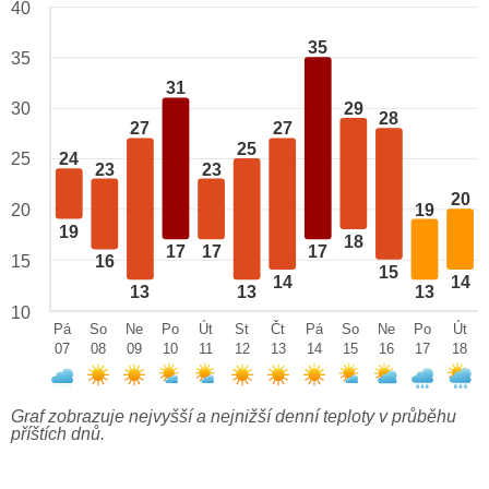
40
35
35
31
29
30
28
27
27
25
25
24
23
23
20
19
20
19
18
17
17
17
15
16
15
14
14
13
13
13
10
Pá
So
Ne
Po
Út
St
Čt
Pá
So
Ne
Po
Út
07
08
09
10
11
12
13
14
15
16
17
18
Graf zobrazuje nejvyšší a nejnižší denní teploty v průběhu
příštích dnů.