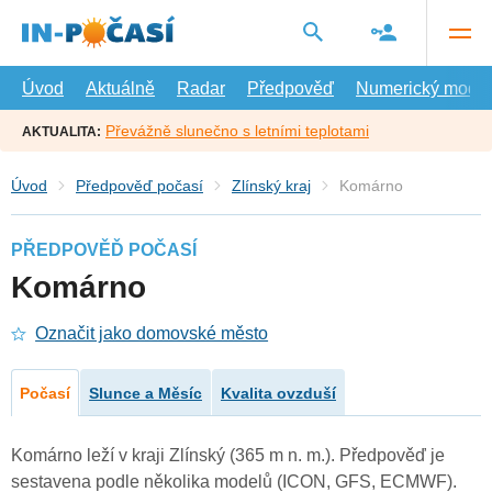
Přejít
na
hlavní
obsah
Úvod
Aktuálně
Radar
Předpověď
Numerický model
Převážně slunečno s letními teplotami
AKTUALITA:
Úvod
Předpověď počasí
Zlínský kraj
Komárno
PŘEDPOVĚĎ POČASÍ
Komárno
Označit jako domovské město
Počasí
Slunce a Měsíc
Kvalita ovzduší
Komárno leží v kraji Zlínský (365 m n. m.). Předpověď je
sestavena podle několika modelů (ICON, GFS, ECMWF).