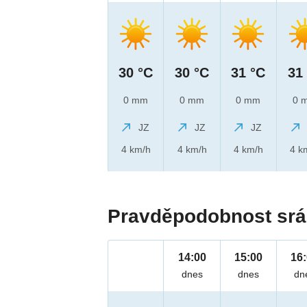
30 °C
30 °C
31 °C
31
0 mm
0 mm
0 mm
0 
JZ
JZ
JZ
4 km/h
4 km/h
4 km/h
4 k
Pravděpodobnost srá
14:00
15:00
16
dnes
dnes
dn