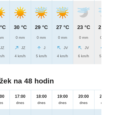
 °C
30 °C
29 °C
27 °C
23 °C
21 °C
mm
0 mm
0 mm
0 mm
0 mm
0 mm
JZ
JZ
J
JV
JV
V
m/h
4 km/h
5 km/h
4 km/h
6 km/h
5 km/h
žek na 48 hodin
:00
17:00
18:00
19:00
20:00
21:00
es
dnes
dnes
dnes
dnes
dnes