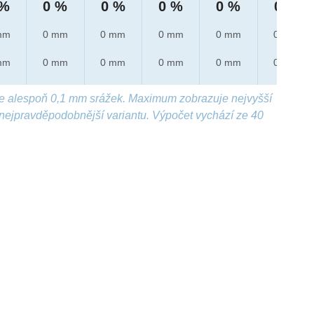
 %
0 %
0 %
0 %
0 %
0 %
mm
0 mm
0 mm
0 mm
0 mm
0 mm
mm
0 mm
0 mm
0 mm
0 mm
0 mm
e alespoň 0,1 mm srážek. Maximum zobrazuje nejvyšší
nejpravděpodobnější variantu. Výpočet vychází ze 40