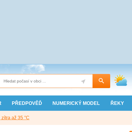
R
PŘEDPOVĚĎ
NUMERICKÝ
MODEL
ŘEKY
, zítra až 35 °C