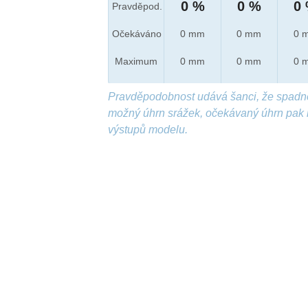
0 %
0 %
0
Pravděpod.
Očekáváno
0 mm
0 mm
0 
Maximum
0 mm
0 mm
0 
Pravděpodobnost udává šanci, že spadn
možný úhrn srážek, očekávaný úhrn pak 
výstupů modelu.