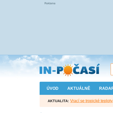
Přejít
na
hlavní
obsah
ÚVOD
AKTUÁLNĚ
RADA
Vrací se tropické teploty
AKTUALITA: