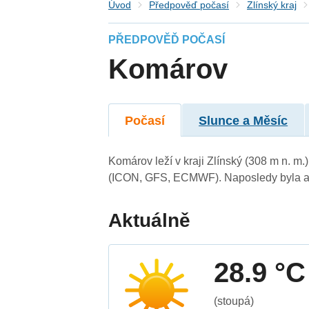
Úvod
Předpověď počasí
Zlínský kraj
PŘEDPOVĚĎ POČASÍ
Komárov
Počasí
Slunce a Měsíc
Komárov leží v kraji Zlínský (308 m n. m
(ICON, GFS, ECMWF). Naposledy byla ak
Aktuálně
28.9 °C
(stoupá)