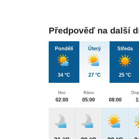
Předpověď na další 
Pondělí
Úterý
Středa
34 °C
27 °C
25 °C
Noc
Ráno
Dop
02:00
05:00
08:00
1