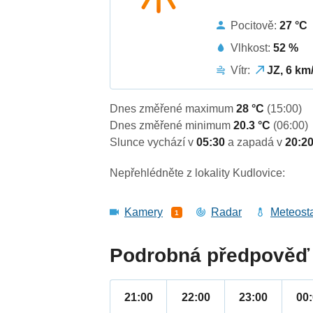
Pocitově:
27 °C
Vlhkost:
52 %
Vítr:
JZ, 6 km
Dnes změřené maximum
28 °C
(15:00)
Dnes změřené minimum
20.3 °C
(06:00)
Slunce vychází v
05:30
a zapadá v
20:2
Nepřehlédněte z lokality Kudlovice:
Kamery
Radar
Meteost
1
Podrobná předpověď 
21:00
22:00
23:00
00