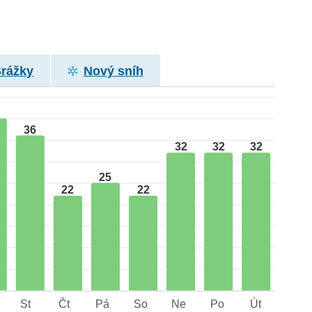
Srážky
Nový sníh
36
32
32
32
25
22
22
St
Čt
Pá
So
Ne
Po
Út