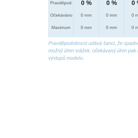
0 %
0 %
0
Pravděpod.
Očekáváno
0 mm
0 mm
0 
Maximum
0 mm
0 mm
0 
Pravděpodobnost udává šanci, že spadn
možný úhrn srážek, očekávaný úhrn pak 
výstupů modelu.