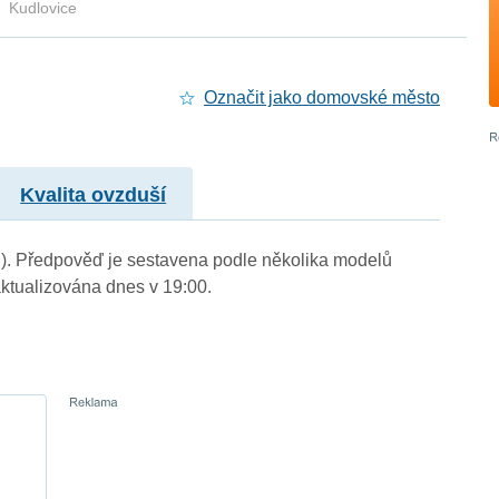
Kudlovice
Označit jako domovské město
Kvalita ovzduší
 m.). Předpověď je sestavena podle několika modelů
tualizována dnes v 19:00.