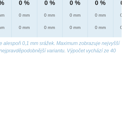
 %
0 %
0 %
0 %
0 %
0 %
mm
0 mm
0 mm
0 mm
0 mm
0 mm
mm
0 mm
0 mm
0 mm
0 mm
0 mm
e alespoň 0,1 mm srážek. Maximum zobrazuje nejvyšší
nejpravděpodobnější variantu. Výpočet vychází ze 40