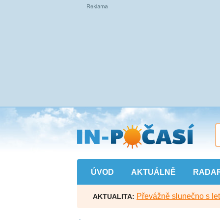
Přejít
na
hlavní
obsah
ÚVOD
AKTUÁLNĚ
RADA
Převážně slunečno s let
AKTUALITA: