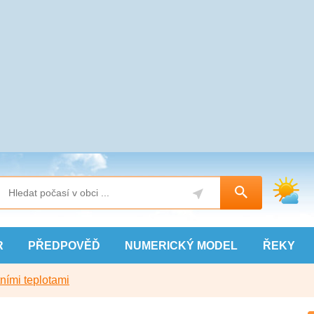
R
PŘEDPOVĚĎ
NUMERICKÝ
MODEL
ŘEKY
ními teplotami