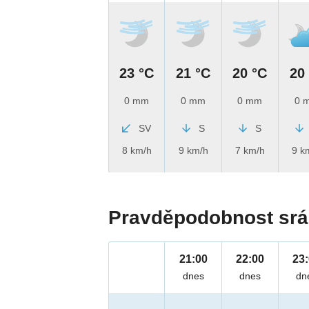
23 °C
21 °C
20 °C
20
0 mm
0 mm
0 mm
0 
SV
S
S
8 km/h
9 km/h
7 km/h
9 k
Pravděpodobnost srá
21:00
22:00
23
dnes
dnes
dn