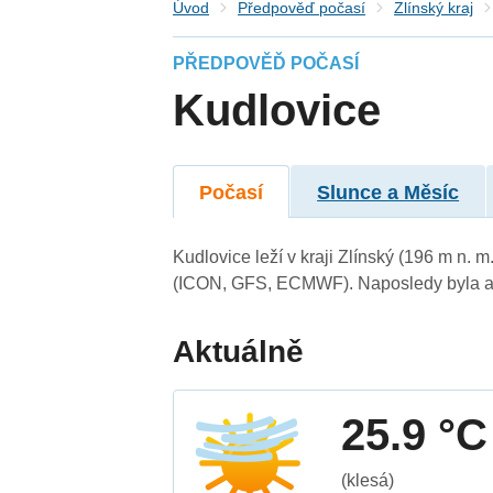
Úvod
Předpověď počasí
Zlínský kraj
PŘEDPOVĚĎ POČASÍ
Kudlovice
Počasí
Slunce a Měsíc
Kudlovice leží v kraji Zlínský (196 m n.
(ICON, GFS, ECMWF). Naposledy byla ak
Aktuálně
25.9 °C
(klesá)