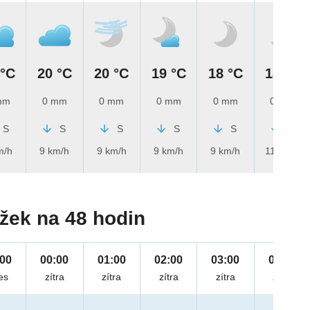
 °C
20 °C
20 °C
19 °C
18 °C
18 °C
mm
0 mm
0 mm
0 mm
0 mm
0 mm
S
S
S
S
S
S
m/h
9 km/h
9 km/h
9 km/h
9 km/h
11 km/h
žek na 48 hodin
:00
00:00
01:00
02:00
03:00
04:00
es
zítra
zítra
zítra
zítra
zítra