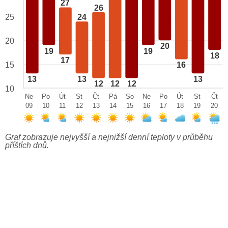
27
26
25
24
20
20
19
19
18
17
15
16
13
13
13
12
12
12
10
Ne
Po
Út
St
Čt
Pá
So
Ne
Po
Út
St
Čt
09
10
11
12
13
14
15
16
17
18
19
20
Graf zobrazuje nejvyšší a nejnižší denní teploty v průběhu
příštích dnů.