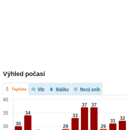
Výhled počasí
Teplota
Vítr
Srážky
Nový sníh
40
37
37
34
35
33
32
31
30
29
29
30