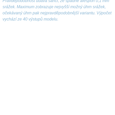
Pravděpodobnost udává šanci, že spadne alespoň 0,1 mm
srážek. Maximum zobrazuje nejvyšší možný úhrn srážek,
očekávaný úhrn pak nejpravděpodobnější variantu. Výpočet
vychází ze 40 výstupů modelu.