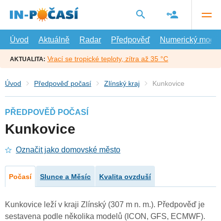
Přejít
na
hlavní
obsah
Úvod
Aktuálně
Radar
Předpověď
Numerický model
Vrací se tropické teploty, zítra až 35 °C
AKTUALITA:
Úvod
Předpověď počasí
Zlínský kraj
Kunkovice
PŘEDPOVĚĎ POČASÍ
Kunkovice
Označit jako domovské město
Počasí
Slunce a Měsíc
Kvalita ovzduší
Kunkovice leží v kraji Zlínský (307 m n. m.). Předpověď je
sestavena podle několika modelů (ICON, GFS, ECMWF).