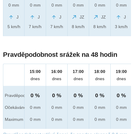
0 mm
0 mm
0 mm
0 mm
0 mm
0 mm
J
J
J
JZ
JZ
J
5 km/h
7 km/h
7 km/h
8 km/h
8 km/h
3 km/h
Pravděpodobnost srážek na 48 hodin
15:00
16:00
17:00
18:00
19:00
dnes
dnes
dnes
dnes
dnes
0 %
0 %
0 %
0 %
0 %
Pravděpod.
Očekáváno
0 mm
0 mm
0 mm
0 mm
0 mm
Maximum
0 mm
0 mm
0 mm
0 mm
0 mm