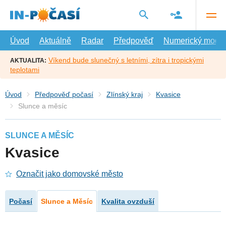
Přejít
na
hlavní
obsah
Úvod
Aktuálně
Radar
Předpověď
Numerický model
Víkend bude slunečný s letními, zítra i tropickými
AKTUALITA:
teplotami
Úvod
Předpověď počasí
Zlínský kraj
Kvasice
Slunce a měsíc
SLUNCE A MĚSÍC
Kvasice
Označit jako domovské město
Počasí
Slunce a Měsíc
Kvalita ovzduší