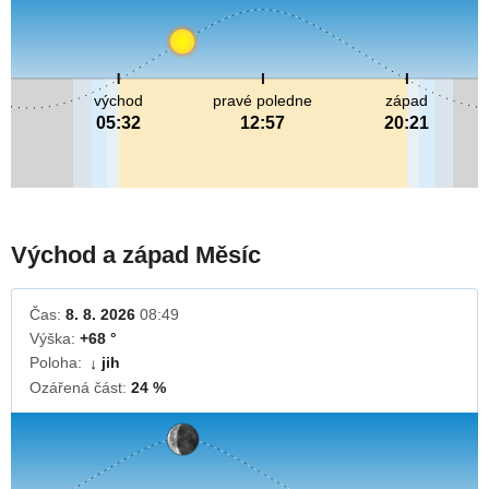
východ
pravé poledne
západ
05:32
12:57
20:21
Východ a západ Měsíc
Čas:
8. 8. 2026
08:49
Výška:
+68 °
Poloha:
jih
↓
Ozářená část:
24 %