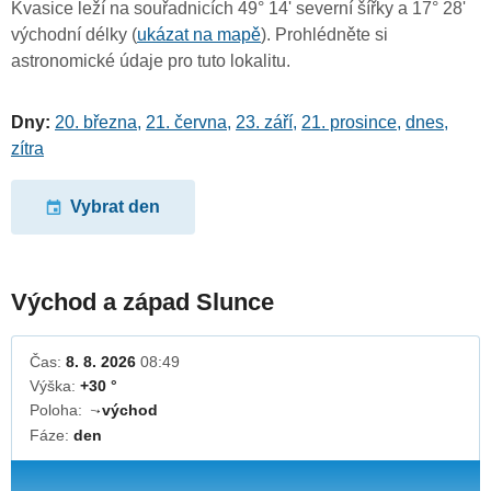
Kvasice leží na souřadnicích 49° 14' severní šířky a 17° 28'
východní délky (
ukázat na mapě
). Prohlédněte si
astronomické údaje pro tuto lokalitu.
Dny:
20. března
,
21. června
,
23. září
,
21. prosince
,
dnes
,
zítra
Vybrat den
Východ a západ Slunce
Čas:
8. 8. 2026
08:49
Výška:
+30 °
Poloha:
východ
↓
Fáze:
den