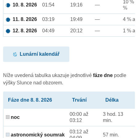
10 % a
10. 8. 2026
01:54
19:16
—
%
11. 8. 2026
03:19
19:49
—
4 % až
12. 8. 2026
04:49
20:12
—
1 % až
Lunární kalendář
Níže uvedená tabulka ukazuje jednotlivé
fáze dne
podle
výšky Slunce nad obzorem.
Fáze dne 8. 8. 2026
Trvání
Délka
00:00 až
3 hod. 13
noc
03:12
min.
03:12 až
astronomický soumrak
57 min.
04:09