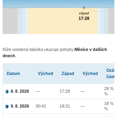
západ
17:28
Níže uvedená tabulka ukazuje pohyby
Měsíce v dalších
dnech
.
Ozář
Datum
Východ
Západ
Východ
část
28 % a
8. 8. 2026
—
17:28
—
%
18 % a
9. 8. 2026
00:41
18:31
—
%