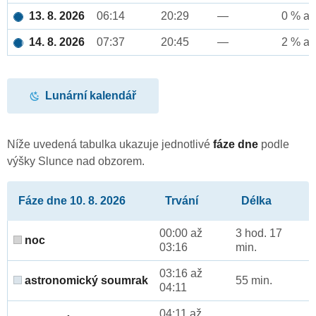
13. 8. 2026
06:14
20:29
—
0 % až
14. 8. 2026
07:37
20:45
—
2 % až
Lunární kalendář
Níže uvedená tabulka ukazuje jednotlivé
fáze dne
podle
výšky Slunce nad obzorem.
Fáze dne 10. 8. 2026
Trvání
Délka
00:00 až
3 hod. 17
noc
03:16
min.
03:16 až
astronomický soumrak
55 min.
04:11
04:11 až