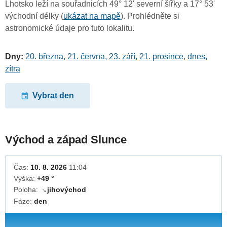
Lhotsko leží na souřadnicích 49° 12' severní šířky a 17° 53'
východní délky (
ukázat na mapě
). Prohlédněte si
astronomické údaje pro tuto lokalitu.
Dny:
20. března
,
21. června
,
23. září
,
21. prosince
,
dnes
,
zítra
Vybrat den
Východ a západ Slunce
Čas:
10. 8. 2026
11:04
Výška:
+49 °
Poloha:
jihovýchod
↓
Fáze:
den