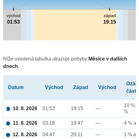
východ
západ
01:53
19:15
Níže uvedená tabulka ukazuje pohyby
Měsíce v dalších
dnech
.
Ozář
Datum
Východ
Západ
Východ
část
10 % a
10. 8. 2026
01:53
19:15
—
%
11. 8. 2026
03:18
19:47
—
4 % až
12. 8. 2026
04:47
20:11
—
1 % až