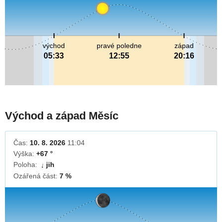
východ
pravé poledne
západ
05:33
12:55
20:16
Východ a západ Měsíc
Čas:
10. 8. 2026
11:04
Výška:
+67 °
Poloha:
jih
↓
Ozářená část:
7 %