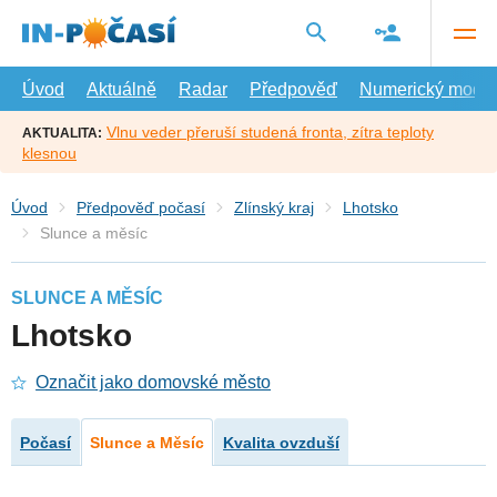
Přejít
na
hlavní
obsah
Úvod
Aktuálně
Radar
Předpověď
Numerický model
Vlnu veder přeruší studená fronta, zítra teploty
AKTUALITA:
klesnou
Úvod
Předpověď počasí
Zlínský kraj
Lhotsko
Slunce a měsíc
SLUNCE A MĚSÍC
Lhotsko
Označit jako domovské město
Počasí
Slunce a Měsíc
Kvalita ovzduší