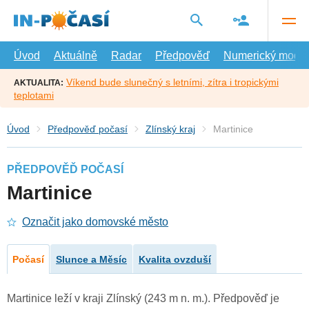
Přejít
na
hlavní
obsah
Úvod
Aktuálně
Radar
Předpověď
Numerický model
Víkend bude slunečný s letními, zítra i tropickými
AKTUALITA:
teplotami
Úvod
Předpověď počasí
Zlínský kraj
Martinice
PŘEDPOVĚĎ POČASÍ
Martinice
Označit jako domovské město
Počasí
Slunce a Měsíc
Kvalita ovzduší
Martinice leží v kraji Zlínský (243 m n. m.). Předpověď je