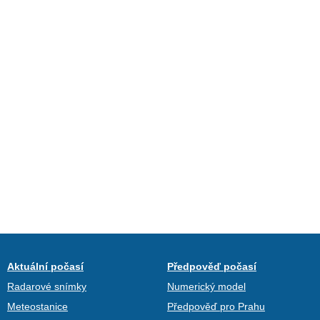
Aktuální počasí
Předpověď počasí
Radarové snímky
Numerický model
Meteostanice
Předpověď pro Prahu