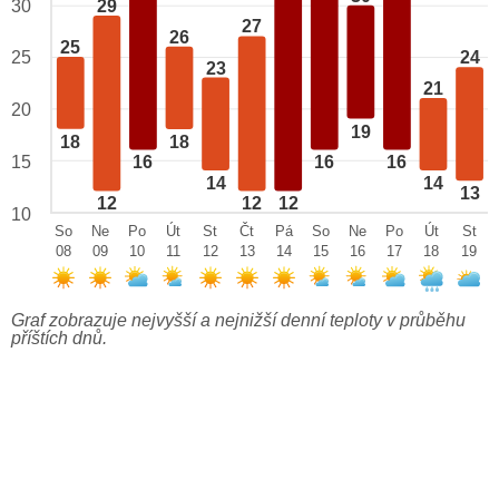
29
30
27
26
25
25
24
23
21
20
19
18
18
15
16
16
16
14
14
13
12
12
12
10
So
Ne
Po
Út
St
Čt
Pá
So
Ne
Po
Út
St
08
09
10
11
12
13
14
15
16
17
18
19
Graf zobrazuje nejvyšší a nejnižší denní teploty v průběhu
příštích dnů.