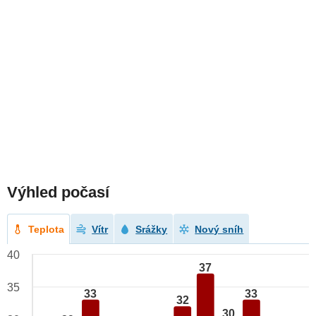
Výhled počasí
Teplota
Vítr
Srážky
Nový sníh
40
37
35
33
33
32
30