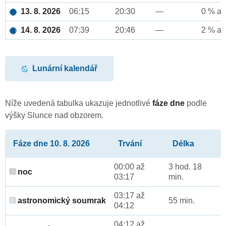
13. 8. 2026
06:15
20:30
—
0 % až
14. 8. 2026
07:39
20:46
—
2 % až
Lunární kalendář
Níže uvedená tabulka ukazuje jednotlivé
fáze dne
podle
výšky Slunce nad obzorem.
Fáze dne 10. 8. 2026
Trvání
Délka
00:00 až
3 hod. 18
noc
03:17
min.
03:17 až
astronomický soumrak
55 min.
04:12
04:12 až