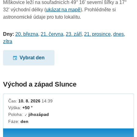
Míškovice leží na souřadnicích 49° 16' severní šířky a 17°
32' východní délky (
ukázat na mapě
). Prohlédněte si
astronomické údaje pro tuto lokalitu.
Dny:
20. března
,
21. června
,
23. září
,
21. prosince
,
dnes
,
zítra
Vybrat den
Východ a západ Slunce
Čas:
10. 8. 2026
14:39
Výška:
+50 °
Poloha:
jihozápad
↓
Fáze:
den