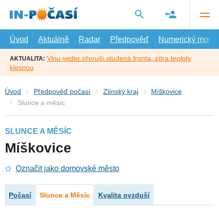
Přejít
na
hlavní
obsah
Úvod
Aktuálně
Radar
Předpověď
Numerický model
Vlnu veder přeruší studená fronta, zítra teploty
AKTUALITA:
klesnou
Úvod
Předpověď počasí
Zlínský kraj
Míškovice
Slunce a měsíc
SLUNCE A MĚSÍC
Míškovice
Označit jako domovské město
Počasí
Slunce a Měsíc
Kvalita ovzduší