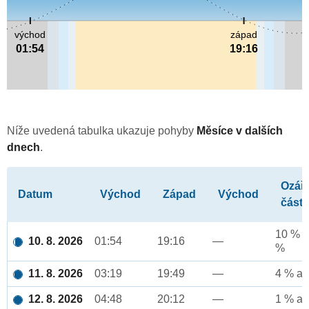
východ
západ
01:54
19:16
Níže uvedená tabulka ukazuje pohyby
Měsíce v dalších
dnech
.
Ozář
Datum
Východ
Západ
Východ
část
10 % a
10. 8. 2026
01:54
19:16
—
%
11. 8. 2026
03:19
19:49
—
4 % až
12. 8. 2026
04:48
20:12
—
1 % až