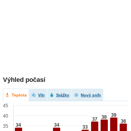
Výhled počasí
Teplota
Vítr
Srážky
Nový sníh
45
39
40
38
37
36
34
34
35
33