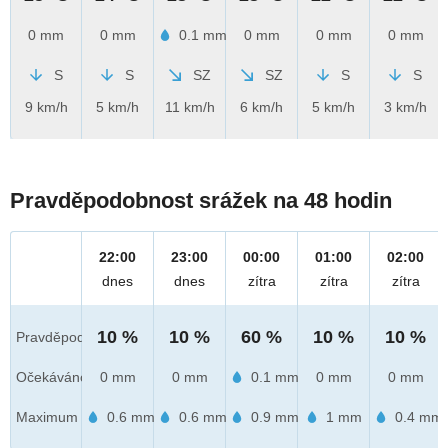
0 mm
0 mm
0.1 mm
0 mm
0 mm
0 mm
S
S
SZ
SZ
S
S
9 km/h
5 km/h
11 km/h
6 km/h
5 km/h
3 km/h
Pravděpodobnost srážek na 48 hodin
22:00
23:00
00:00
01:00
02:00
dnes
dnes
zítra
zítra
zítra
10 %
10 %
60 %
10 %
10 %
Pravděpod.
Očekáváno
0 mm
0 mm
0.1 mm
0 mm
0 mm
Maximum
0.6 mm
0.6 mm
0.9 mm
1 mm
0.4 mm