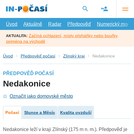
Přejít
na
hlavní
obsah
Úvod
Aktuálně
Radar
Předpověď
Numerický model
Začíná ochlazení, místy přeháňky nebo bouřky,
AKTUALITA:
zejména na východě
Úvod
Předpověď počasí
Zlínský kraj
Nedakonice
PŘEDPOVĚĎ POČASÍ
Nedakonice
Označit jako domovské město
Počasí
Slunce a Měsíc
Kvalita ovzduší
Nedakonice leží v kraji Zlínský (175 m n. m.). Předpověď je