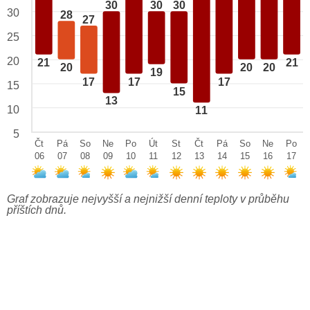
30
30
30
30
28
27
25
20
21
21
20
20
20
19
17
17
17
15
15
13
10
11
5
Čt
Pá
So
Ne
Po
Út
St
Čt
Pá
So
Ne
Po
06
07
08
09
10
11
12
13
14
15
16
17
Graf zobrazuje nejvyšší a nejnižší denní teploty v průběhu
příštích dnů.