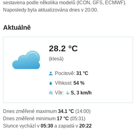
sestavena podle několika modelů (ICON, GFS, ECMWF).
Naposledy byla aktualizována dnes v 20:00.
Aktuálně
28.2 °C
(klesá)
Pocitově:
31 °C
Vlhkost:
54 %
Vítr:
S, 3 km/h
Dnes změřené maximum
34.1 °C
(14:00)
Dnes změřené minimum
17 °C
(05:31)
Slunce vychází v
05:30
a zapadá v
20:22