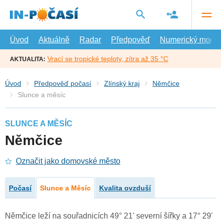
Přejít
na
hlavní
obsah
Úvod
Aktuálně
Radar
Předpověď
Numerický model
Vrací se tropické teploty, zítra až 35 °C
AKTUALITA:
Úvod
Předpověď počasí
Zlínský kraj
Němčice
Slunce a měsíc
SLUNCE A MĚSÍC
Němčice
Označit jako domovské město
Počasí
Slunce a Měsíc
Kvalita ovzduší
Němčice leží na souřadnicích 49° 21' severní šířky a 17° 29'