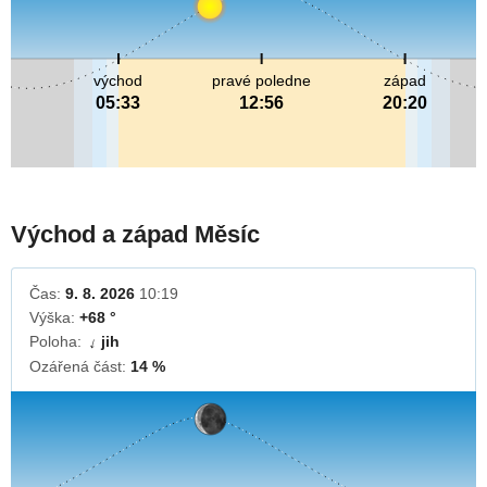
východ
pravé poledne
západ
05:33
12:56
20:20
Východ a západ Měsíc
Čas:
9. 8. 2026
10:19
Výška:
+68 °
Poloha:
jih
↓
Ozářená část:
14 %