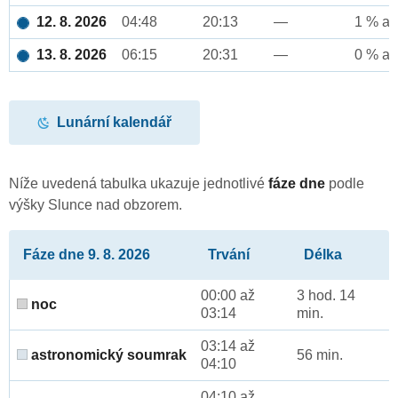
12. 8. 2026
04:48
20:13
—
1 % až
13. 8. 2026
06:15
20:31
—
0 % až
Lunární kalendář
Níže uvedená tabulka ukazuje jednotlivé
fáze dne
podle
výšky Slunce nad obzorem.
Fáze dne 9. 8. 2026
Trvání
Délka
00:00 až
3 hod. 14
noc
03:14
min.
03:14 až
astronomický soumrak
56 min.
04:10
04:10 až