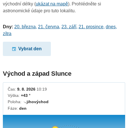
východní délky (
ukázat na mapě
). Prohlédněte si
astronomické údaje pro tuto lokalitu.
Dny:
20. března
,
21. června
,
23. září
,
21. prosince
,
dnes
,
zítra
Vybrat den
Východ a západ Slunce
Čas:
9. 8. 2026
10:19
Výška:
+43 °
Poloha:
jihovýchod
↓
Fáze:
den