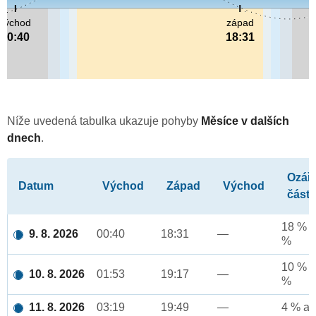
východ
západ
00:40
18:31
Níže uvedená tabulka ukazuje pohyby
Měsíce v dalších
dnech
.
Ozář
Datum
Východ
Západ
Východ
část
18 % a
9. 8. 2026
00:40
18:31
—
%
10 % a
10. 8. 2026
01:53
19:17
—
%
11. 8. 2026
03:19
19:49
—
4 % až