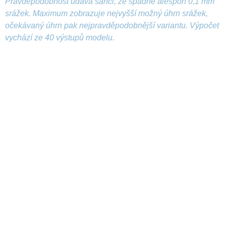
Pravděpodobnost udává šanci, že spadne alespoň 0,1 mm
srážek. Maximum zobrazuje nejvyšší možný úhrn srážek,
očekávaný úhrn pak nejpravděpodobnější variantu. Výpočet
vychází ze 40 výstupů modelu.