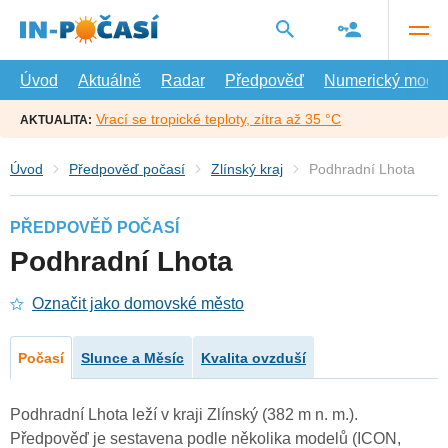
Přejít
na
hlavní
obsah
Úvod
Aktuálně
Radar
Předpověď
Numerický model
Vrací se tropické teploty, zítra až 35 °C
AKTUALITA:
Úvod
Předpověď počasí
Zlínský kraj
Podhradní Lhota
PŘEDPOVĚĎ POČASÍ
Podhradní Lhota
Označit jako domovské město
Počasí
Slunce a Měsíc
Kvalita ovzduší
Podhradní Lhota leží v kraji Zlínský (382 m n. m.).
Předpověď je sestavena podle několika modelů (ICON,