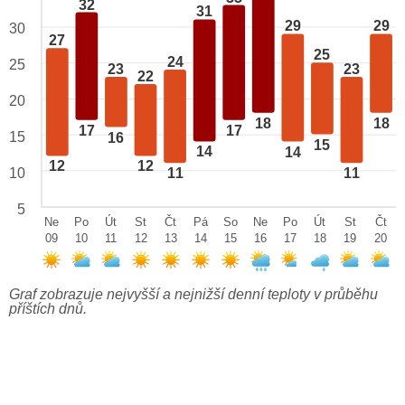
32
31
29
29
30
27
25
24
25
23
23
22
20
18
18
17
17
15
16
15
14
14
12
12
10
11
11
5
Ne
Po
Út
St
Čt
Pá
So
Ne
Po
Út
St
Čt
09
10
11
12
13
14
15
16
17
18
19
20
Graf zobrazuje nejvyšší a nejnižší denní teploty v průběhu
příštích dnů.