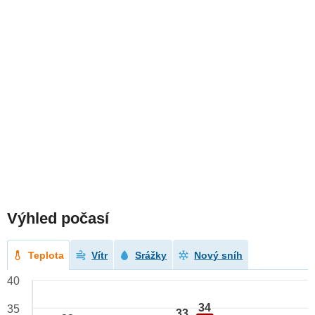
Výhled počasí
Teplota
Vítr
Srážky
Nový sníh
40
34
35
33