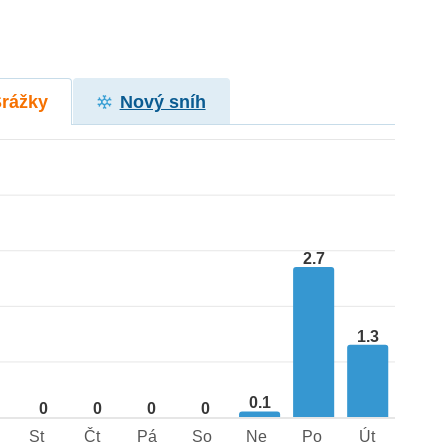
Srážky
Nový sníh
2.7
1.3
0.1
0
0
0
0
St
Čt
Pá
So
Ne
Po
Út