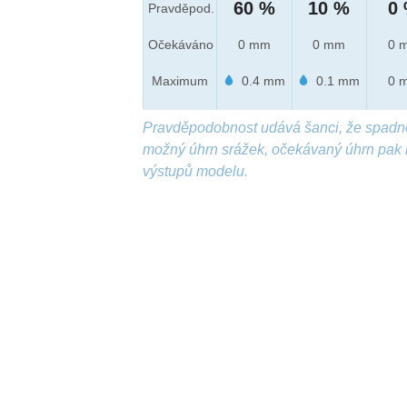
60 %
10 %
0
Pravděpod.
Očekáváno
0 mm
0 mm
0 
Maximum
0.4 mm
0.1 mm
0 
Pravděpodobnost udává šanci, že spadn
možný úhrn srážek, očekávaný úhrn pak 
výstupů modelu.