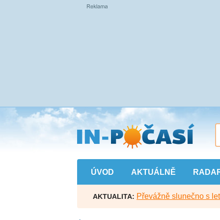
Přejít
na
hlavní
obsah
ÚVOD
AKTUÁLNĚ
RADA
Převážně slunečno s let
AKTUALITA: