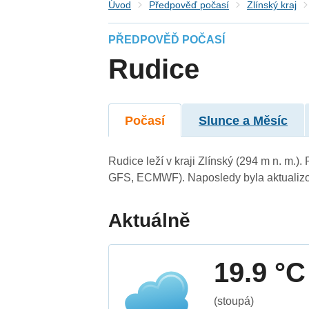
Úvod
Předpověď počasí
Zlínský kraj
PŘEDPOVĚĎ POČASÍ
Rudice
Počasí
Slunce a Měsíc
Rudice leží v kraji Zlínský (294 m n. m.
GFS, ECMWF). Naposledy byla aktualizo
Aktuálně
19.9 °C
(stoupá)