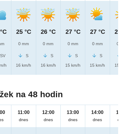
 °C
25 °C
26 °C
27 °C
27 °C
27 °C
mm
0 mm
0 mm
0 mm
0 mm
0 mm
SV
S
S
S
S
S
km/h
16 km/h
16 km/h
15 km/h
15 km/h
15 km/h
žek na 48 hodin
:00
11:00
12:00
13:00
14:00
15:00
es
dnes
dnes
dnes
dnes
dnes