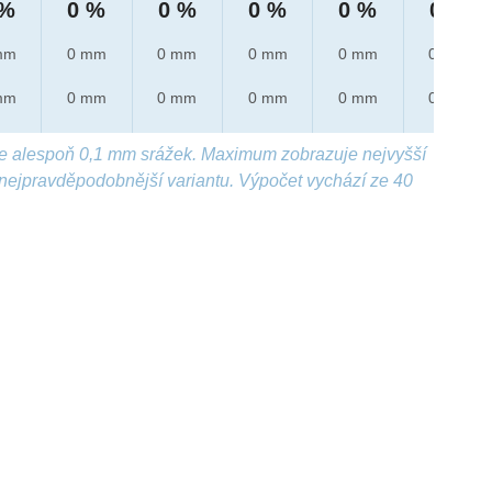
 %
0 %
0 %
0 %
0 %
0 %
mm
0 mm
0 mm
0 mm
0 mm
0 mm
mm
0 mm
0 mm
0 mm
0 mm
0 mm
e alespoň 0,1 mm srážek. Maximum zobrazuje nejvyšší
nejpravděpodobnější variantu. Výpočet vychází ze 40