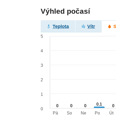
Výhled počasí
Teplota
Vítr
5
4
3
2
1
0.1
0
0
0
0
0
Pá
So
Ne
Po
Út