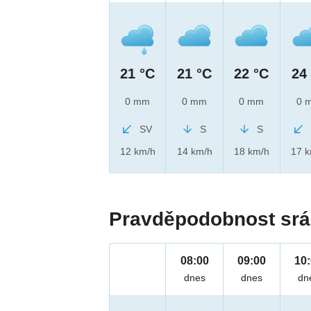
21 °C
21 °C
22 °C
24
0 mm
0 mm
0 mm
0 
SV
S
S
12 km/h
14 km/h
18 km/h
17 
Pravděpodobnost srá
08:00
09:00
10
dnes
dnes
dn