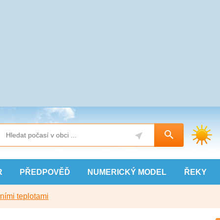
R
PŘEDPOVĚĎ
NUMERICKÝ
MODEL
ŘEKY
ními teplotami