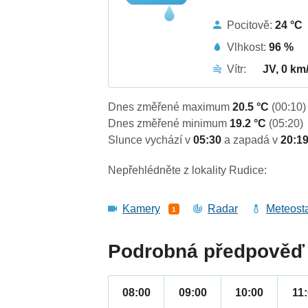
Pocitově:
24 °C
Vlhkost:
96 %
Vítr:
JV, 0 km
Dnes změřené maximum
20.5 °C
(00:10)
Dnes změřené minimum
19.2 °C
(05:20)
Slunce vychází v
05:30
a zapadá v
20:1
Nepřehlédněte z lokality Rudice:
Kamery
Radar
Meteost
1
Podrobná předpověď 
08:00
09:00
10:00
11