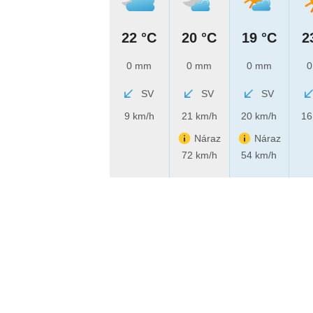
22 °C
20 °C
19 °C
2
0 mm
0 mm
0 mm
0
SV
SV
SV
9 km/h
21 km/h
20 km/h
16
Náraz
Náraz
72 km/h
54 km/h