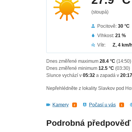
(stoupá)
Pocitově:
30 °C
Vlhkost:
21 %
Vítr:
Z, 4 km/
Dnes změřené maximum
28.4 °C
(14:50)
Dnes změřené minimum
12.5 °C
(03:30)
Slunce vychází v
05:32
a zapadá v
20:1
Nepřehlédněte z lokality Slavkov pod H
Kamery
Počasí u vás
2
1
Podrobná předpověď 