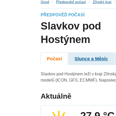
Úvod
Předpověď počasí
Zlínský kraj
PŘEDPOVĚĎ POČASÍ
Slavkov pod
Hostýnem
Počasí
Slunce a Měsíc
Slavkov pod Hostýnem leží v kraji Zlínsk
modelů (ICON, GFS, ECMWF). Naposledy 
Aktuálně
27.9 °C