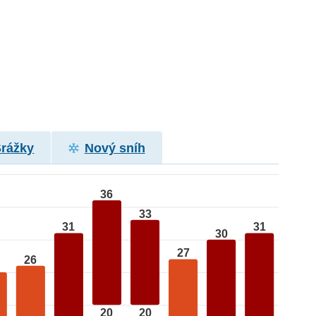
Srážky
Nový sníh
36
33
31
31
30
27
26
20
20