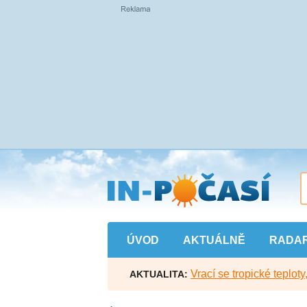
Přejít
na
hlavní
obsah
ÚVOD
AKTUÁLNĚ
RADA
Vrací se tropické teploty
AKTUALITA: