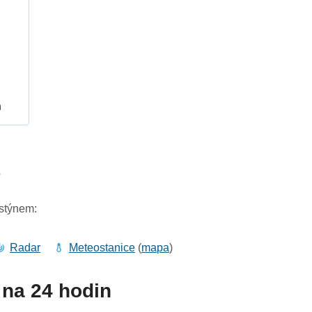
h
7
ostýnem:
Radar
Meteostanice
(
mapa
)
na 24 hodin