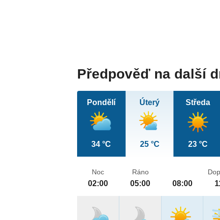
Předpověď na další 
Pondělí
Úterý
Středa
34 °C
25 °C
23 °C
Noc
Ráno
Dop
02:00
05:00
08:00
1