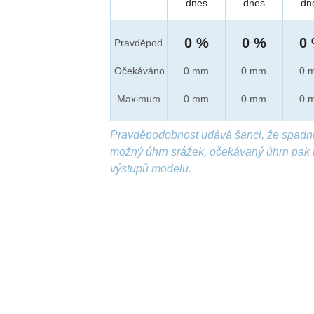
dnes
dnes
dn
0 %
0 %
0
Pravděpod.
Očekáváno
0 mm
0 mm
0 
Maximum
0 mm
0 mm
0 
Pravděpodobnost udává šanci, že spadn
možný úhrn srážek, očekávaný úhrn pak 
výstupů modelu.