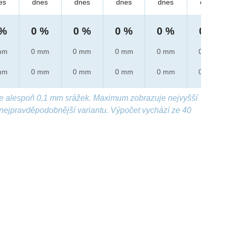
es
dnes
dnes
dnes
dnes
dnes
 %
0 %
0 %
0 %
0 %
0 %
mm
0 mm
0 mm
0 mm
0 mm
0 mm
mm
0 mm
0 mm
0 mm
0 mm
0 mm
e alespoň 0,1 mm srážek. Maximum zobrazuje nejvyšší
nejpravděpodobnější variantu. Výpočet vychází ze 40