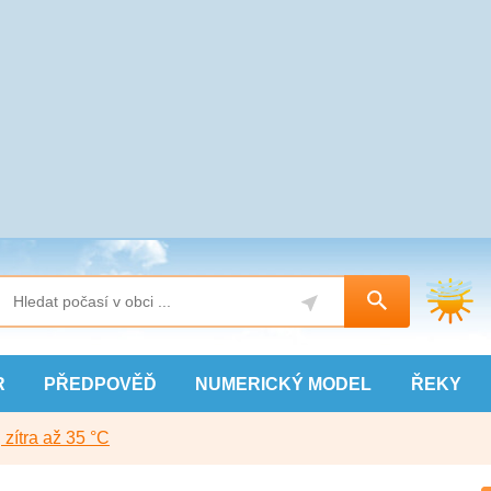
R
PŘEDPOVĚĎ
NUMERICKÝ
MODEL
ŘEKY
, zítra až 35 °C