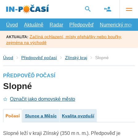
Přejít
na
hlavní
obsah
Úvod
Aktuálně
Radar
Předpověď
Numerický model
Začíná ochlazení, místy přeháňky nebo bouřky,
AKTUALITA:
zejména na východě
Úvod
Předpověď počasí
Zlínský kraj
Slopné
PŘEDPOVĚĎ POČASÍ
Slopné
Označit jako domovské město
Počasí
Slunce a Měsíc
Kvalita ovzduší
Slopné leží v kraji Zlínský (350 m n. m.). Předpověď je