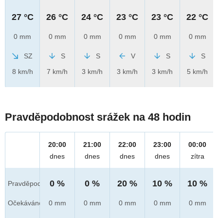
27 °C
26 °C
24 °C
23 °C
23 °C
22 °C
0 mm
0 mm
0 mm
0 mm
0 mm
0 mm
SZ
S
S
V
S
S
8 km/h
7 km/h
3 km/h
3 km/h
3 km/h
5 km/h
Pravděpodobnost srážek na 48 hodin
20:00
21:00
22:00
23:00
00:00
dnes
dnes
dnes
dnes
zítra
0 %
0 %
20 %
10 %
10 %
Pravděpod.
Očekáváno
0 mm
0 mm
0 mm
0 mm
0 mm