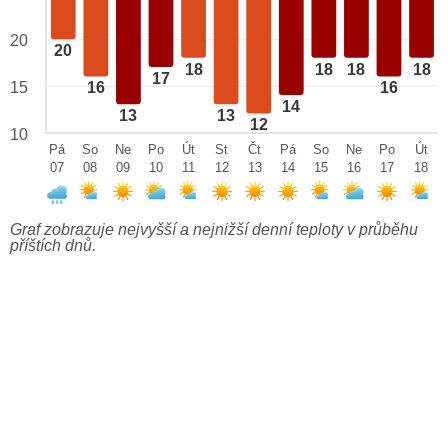
20
20
18
18
18
18
17
15
16
16
14
13
13
12
10
Pá
So
Ne
Po
Út
St
Čt
Pá
So
Ne
Po
Út
07
08
09
10
11
12
13
14
15
16
17
18
Graf zobrazuje nejvyšší a nejnižší denní teploty v průběhu
příštích dnů.