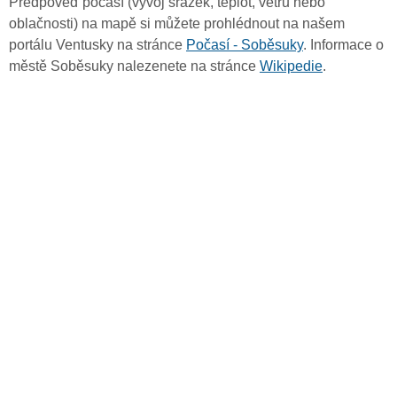
Předpověď počasí (vývoj srážek, teplot, větru nebo
oblačnosti) na mapě si můžete prohlédnout na našem
portálu Ventusky na stránce
Počasí - Soběsuky
. Informace o
městě Soběsuky nalezenete na stránce
Wikipedie
.