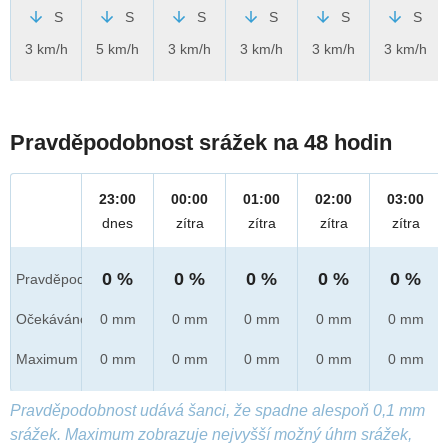
S
S
S
S
S
S
3 km/h
5 km/h
3 km/h
3 km/h
3 km/h
3 km/h
Pravděpodobnost srážek na 48 hodin
23:00
00:00
01:00
02:00
03:00
dnes
zítra
zítra
zítra
zítra
0 %
0 %
0 %
0 %
0 %
Pravděpod.
Očekáváno
0 mm
0 mm
0 mm
0 mm
0 mm
Maximum
0 mm
0 mm
0 mm
0 mm
0 mm
Pravděpodobnost udává šanci, že spadne alespoň 0,1 mm
srážek. Maximum zobrazuje nejvyšší možný úhrn srážek,