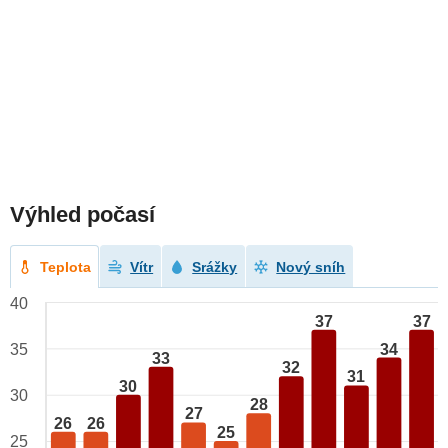
Výhled počasí
Teplota
Vítr
Srážky
Nový sníh
40
37
37
34
35
33
32
31
30
30
28
27
26
26
25
25