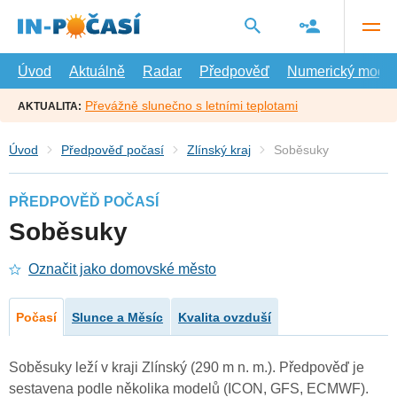
Přejít
na
hlavní
obsah
Úvod
Aktuálně
Radar
Předpověď
Numerický model
Převážně slunečno s letními teplotami
AKTUALITA:
Úvod
Předpověď počasí
Zlínský kraj
Soběsuky
PŘEDPOVĚĎ POČASÍ
Soběsuky
Označit jako domovské město
Počasí
Slunce a Měsíc
Kvalita ovzduší
Soběsuky leží v kraji Zlínský (290 m n. m.). Předpověď je
sestavena podle několika modelů (ICON, GFS, ECMWF).