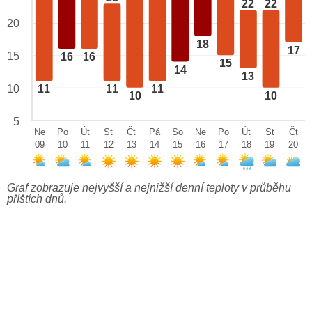
22
22
20
18
17
15
16
16
15
14
13
10
11
11
11
10
10
5
Ne
Po
Út
St
Čt
Pá
So
Ne
Po
Út
St
Čt
09
10
11
12
13
14
15
16
17
18
19
20
Graf zobrazuje nejvyšší a nejnižší denní teploty v průběhu
příštích dnů.