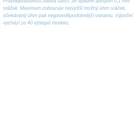
Pravděpodobnost udává šanci, že spadne alespoň 0,1 mm
srážek. Maximum zobrazuje nejvyšší možný úhrn srážek,
očekávaný úhrn pak nejpravděpodobnější variantu. Výpočet
vychází ze 40 výstupů modelu.