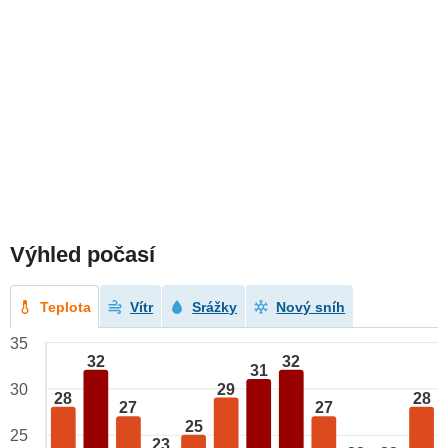
Výhled počasí
Teplota
Vítr
Srážky
Nový sníh
35
32
32
31
29
30
28
28
27
27
25
25
23