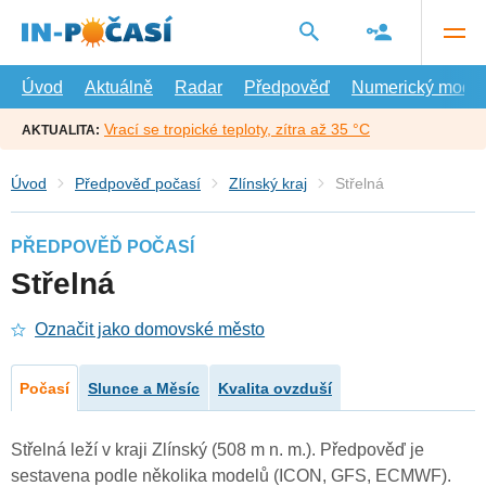
Přejít
na
hlavní
obsah
Úvod
Aktuálně
Radar
Předpověď
Numerický model
Vrací se tropické teploty, zítra až 35 °C
AKTUALITA:
Úvod
Předpověď počasí
Zlínský kraj
Střelná
PŘEDPOVĚĎ POČASÍ
Střelná
Označit jako domovské město
Počasí
Slunce a Měsíc
Kvalita ovzduší
Střelná leží v kraji Zlínský (508 m n. m.). Předpověď je
sestavena podle několika modelů (ICON, GFS, ECMWF).