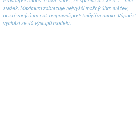
Pravděpodobnost udává šanci, že spadne alespoň 0,1 mm
srážek. Maximum zobrazuje nejvyšší možný úhrn srážek,
očekávaný úhrn pak nejpravděpodobnější variantu. Výpočet
vychází ze 40 výstupů modelu.