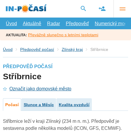
Přejít
na
hlavní
obsah
Úvod
Aktuálně
Radar
Předpověď
Numerický model
Převážně slunečno s letními teplotami
AKTUALITA:
Úvod
Předpověď počasí
Zlínský kraj
Stříbrnice
PŘEDPOVĚĎ POČASÍ
Stříbrnice
Označit jako domovské město
Počasí
Slunce a Měsíc
Kvalita ovzduší
Stříbrnice leží v kraji Zlínský (234 m n. m.). Předpověď je
sestavena podle několika modelů (ICON, GFS, ECMWF).