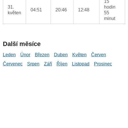
15
31.
hodin
04:51
20:46
12:48
květen
55
minut
Další měsíce
Leden
Únor
Březen
Duben
Květen
Červen
Červenec
Srpen
Září
Říjen
Listopad
Prosinec