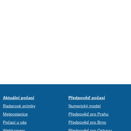
Aktuální počasí
Předpověď počasí
Radarové snímky
Numerický model
Meteostanice
Předpověď pro Prahu
Počasí u vás
Předpověď pro Brno
Webkamery
Předpověď pro Ostravu