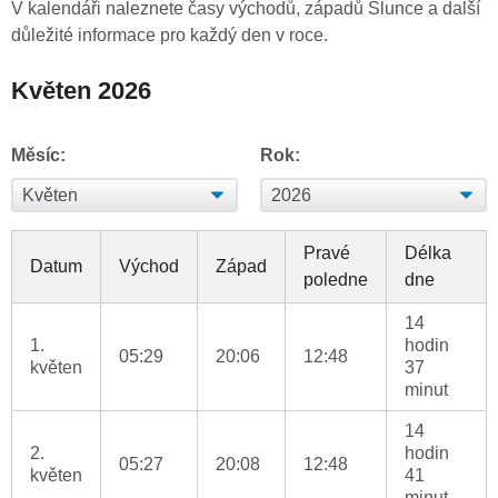
V kalendáři naleznete časy východů, západů Slunce a další
důležité informace pro každý den v roce.
Květen 2026
Měsíc:
Rok:
Pravé
Délka
Datum
Východ
Západ
poledne
dne
14
1.
hodin
05:29
20:06
12:48
květen
37
minut
14
2.
hodin
05:27
20:08
12:48
květen
41
minut