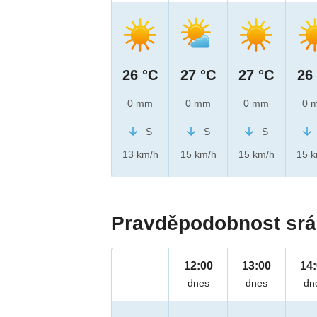
26 °C
27 °C
27 °C
26
0 mm
0 mm
0 mm
0 
S
S
S
13 km/h
15 km/h
15 km/h
15 
Pravděpodobnost srá
12:00
13:00
14
dnes
dnes
dn