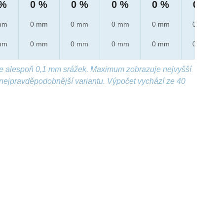
 %
0 %
0 %
0 %
0 %
0 %
mm
0 mm
0 mm
0 mm
0 mm
0 mm
mm
0 mm
0 mm
0 mm
0 mm
0 mm
e alespoň 0,1 mm srážek. Maximum zobrazuje nejvyšší
nejpravděpodobnější variantu. Výpočet vychází ze 40