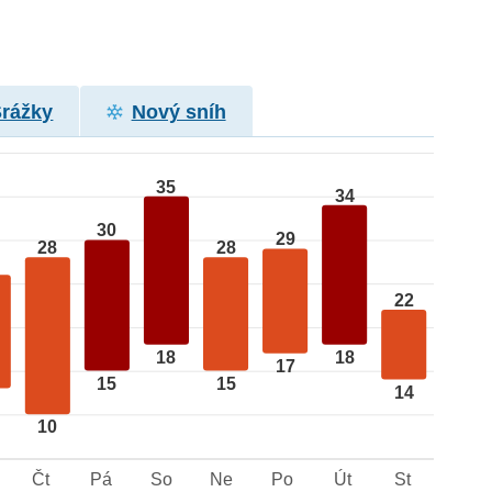
Srážky
Nový sníh
35
34
30
29
28
28
22
18
18
17
15
15
14
10
Čt
Pá
So
Ne
Po
Út
St