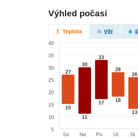
Výhled počasí
Teplota
Vítr
40
35
33
30
30
28
27
26
25
20
18
17
15
15
13
10
11
5
So
Ne
Po
Út
St