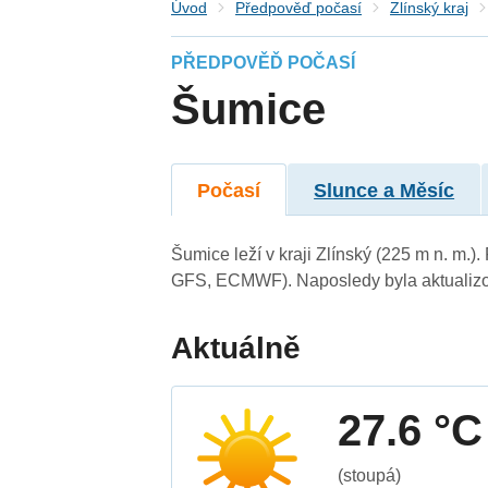
Úvod
Předpověď počasí
Zlínský kraj
PŘEDPOVĚĎ POČASÍ
Šumice
Počasí
Slunce a Měsíc
Šumice leží v kraji Zlínský (225 m n. m.
GFS, ECMWF). Naposledy byla aktualizo
Aktuálně
27.6 °C
(stoupá)