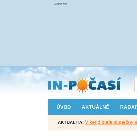
Přejít
na
hlavní
obsah
ÚVOD
AKTUÁLNĚ
RADA
Víkend bude slunečný s l
AKTUALITA: