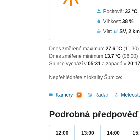
Pocitově:
32 °C
Vlhkost:
38 %
Vítr:
SV, 2 km
Dnes změřené maximum
27.6 °C
(11:30)
Dnes změřené minimum
13.7 °C
(06:00)
Slunce vychází v
05:31
a zapadá v
20:1
Nepřehlédněte z lokality Šumice:
Kamery
Radar
Meteost
2
Podrobná předpověď 
12:00
13:00
14:00
15