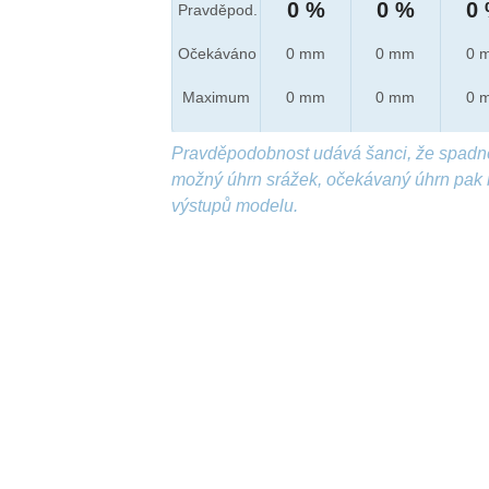
0 %
0 %
0
Pravděpod.
Očekáváno
0 mm
0 mm
0 
Maximum
0 mm
0 mm
0 
Pravděpodobnost udává šanci, že spadn
možný úhrn srážek, očekávaný úhrn pak 
výstupů modelu.