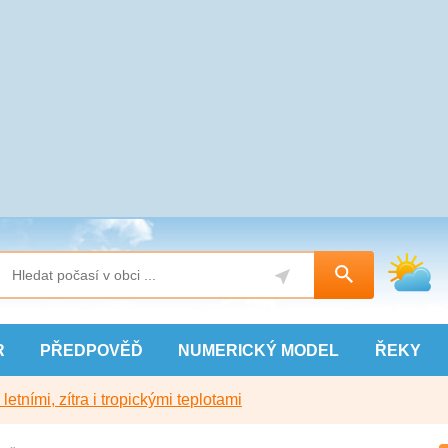
R
PŘEDPOVĚĎ
NUMERICKÝ
MODEL
ŘEKY
etními, zítra i tropickými teplotami