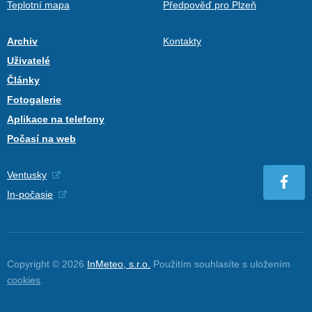
Teplotní mapa
Předpověď pro Plzeň
Archiv
Kontakty
Uživatelé
Články
Fotogalerie
Aplikace na telefony
Počasí na web
Ventusky
In-počasie
Copyright © 2026
InMeteo, s.r.o.
Použitím souhlasíte s uložením
cookies
.