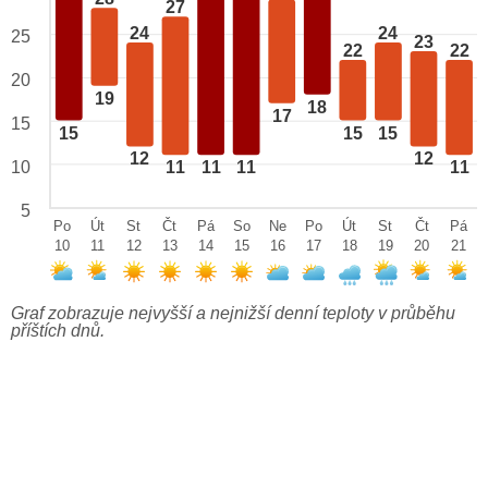
27
24
24
25
23
22
22
20
19
18
17
15
15
15
15
12
12
10
11
11
11
11
5
Po
Út
St
Čt
Pá
So
Ne
Po
Út
St
Čt
Pá
10
11
12
13
14
15
16
17
18
19
20
21
Graf zobrazuje nejvyšší a nejnižší denní teploty v průběhu
příštích dnů.