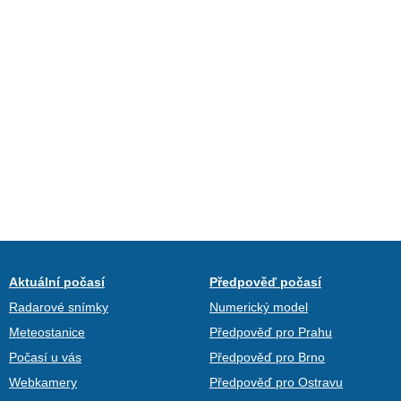
Aktuální počasí
Předpověď počasí
Radarové snímky
Numerický model
Meteostanice
Předpověď pro Prahu
Počasí u vás
Předpověď pro Brno
Webkamery
Předpověď pro Ostravu