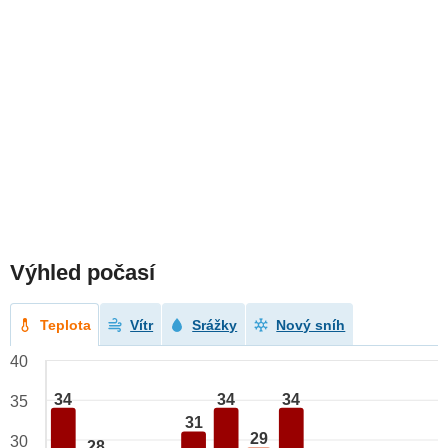
Výhled počasí
Teplota
Vítr
Srážky
Nový sníh
40
34
34
34
35
31
29
30
28