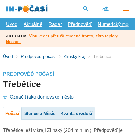
Přejít
na
hlavní
obsah
Úvod
Aktuálně
Radar
Předpověď
Numerický model
Vlnu veder přeruší studená fronta, zítra teploty
AKTUALITA:
klesnou
Úvod
Předpověď počasí
Zlínský kraj
Třebětice
PŘEDPOVĚĎ POČASÍ
Třebětice
Označit jako domovské město
Počasí
Slunce a Měsíc
Kvalita ovzduší
Třebětice leží v kraji Zlínský (204 m n. m.). Předpověď je