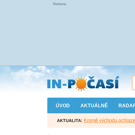
Přejít
na
hlavní
obsah
ÚVOD
AKTUÁLNĚ
RADA
Kromě východu ochlazen
AKTUALITA: