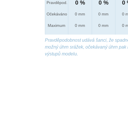
0 %
0 %
0
Pravděpod.
Očekáváno
0 mm
0 mm
0 
Maximum
0 mm
0 mm
0 
Pravděpodobnost udává šanci, že spadn
možný úhrn srážek, očekávaný úhrn pak 
výstupů modelu.