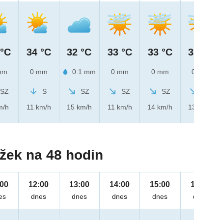
 °C
34 °C
32 °C
33 °C
33 °C
33 °C
mm
0 mm
0.1 mm
0 mm
0 mm
0 mm
SZ
S
SZ
SZ
SZ
SZ
m/h
11 km/h
15 km/h
11 km/h
14 km/h
13 km/h
žek na 48 hodin
:00
12:00
13:00
14:00
15:00
16:00
es
dnes
dnes
dnes
dnes
dnes