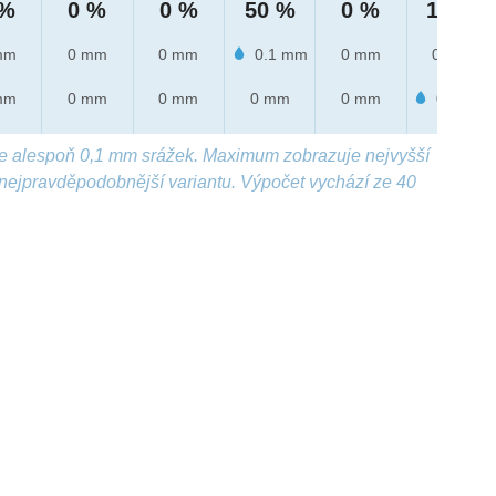
 %
0 %
0 %
50 %
0 %
10 %
mm
0 mm
0 mm
0.1 mm
0 mm
0 mm
mm
0 mm
0 mm
0 mm
0 mm
0.3 mm
e alespoň 0,1 mm srážek. Maximum zobrazuje nejvyšší
nejpravděpodobnější variantu. Výpočet vychází ze 40