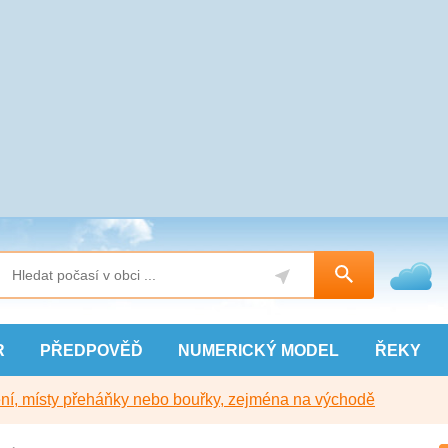
R
PŘEDPOVĚĎ
NUMERICKÝ
MODEL
ŘEKY
í, místy přeháňky nebo bouřky, zejména na východě