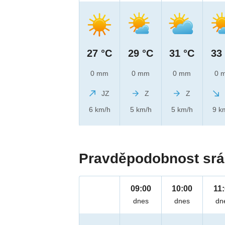
27 °C
29 °C
31 °C
33
0 mm
0 mm
0 mm
0 
JZ
Z
Z
6 km/h
5 km/h
5 km/h
9 k
Pravděpodobnost srá
09:00
10:00
11
dnes
dnes
dn