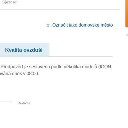
Újezdec
Označit jako domovské město
Kvalita ovzduší
.). Předpověď je sestavena podle několika modelů (ICON,
vána dnes v 08:00.