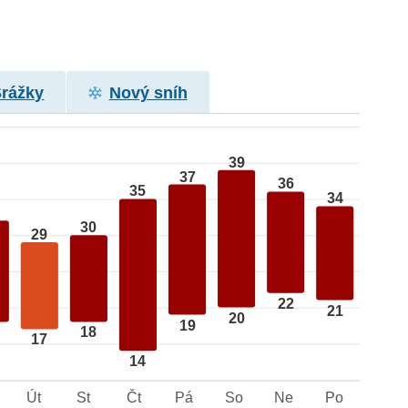
Srážky
Nový sníh
39
37
36
35
34
30
29
22
21
20
19
18
17
14
Út
St
Čt
Pá
So
Ne
Po