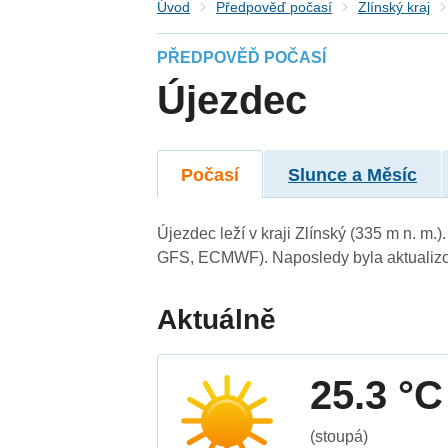
Úvod
Předpověď počasí
Zlínský kraj
PŘEDPOVĚĎ POČASÍ
Újezdec
Počasí
Slunce a Měsíc
Újezdec leží v kraji Zlínský (335 m n. m
GFS, ECMWF). Naposledy byla aktualizo
Aktuálně
25.3 °C
(stoupá)