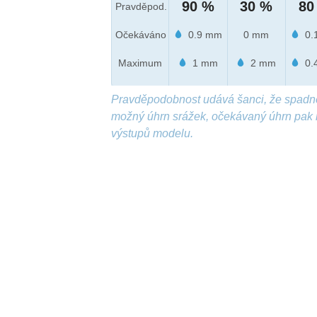
90 %
30 %
80
Pravděpod.
Očekáváno
0.9 mm
0 mm
0.
Maximum
1 mm
2 mm
0.
Pravděpodobnost udává šanci, že spadn
možný úhrn srážek, očekávaný úhrn pak 
výstupů modelu.