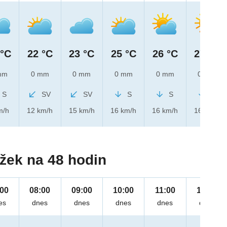
 °C
22 °C
23 °C
25 °C
26 °C
27 °C
mm
0 mm
0 mm
0 mm
0 mm
0 mm
S
SV
SV
S
S
S
m/h
12 km/h
15 km/h
16 km/h
16 km/h
16 km/h
žek na 48 hodin
:00
08:00
09:00
10:00
11:00
12:00
es
dnes
dnes
dnes
dnes
dnes