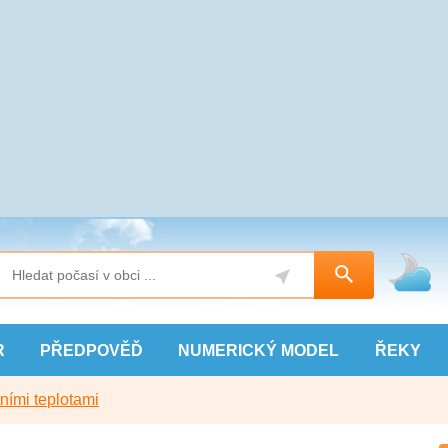
R
PŘEDPOVĚĎ
NUMERICKÝ
MODEL
ŘEKY
ními teplotami