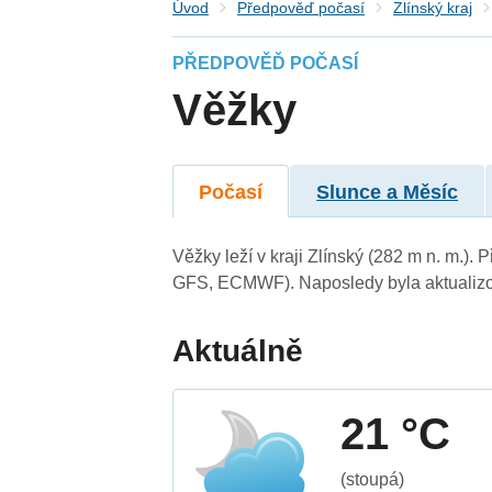
Úvod
Předpověď počasí
Zlínský kraj
PŘEDPOVĚĎ POČASÍ
Věžky
Počasí
Slunce a Měsíc
Věžky leží v kraji Zlínský (282 m n. m.)
GFS, ECMWF). Naposledy byla aktualizo
Aktuálně
21 °C
(stoupá)