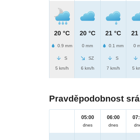
20 °C
20 °C
21 °C
21
0.9 mm
0 mm
0.1 mm
0 
S
SZ
S
5 km/h
6 km/h
7 km/h
5 k
Pravděpodobnost srá
05:00
06:00
07
dnes
dnes
dn