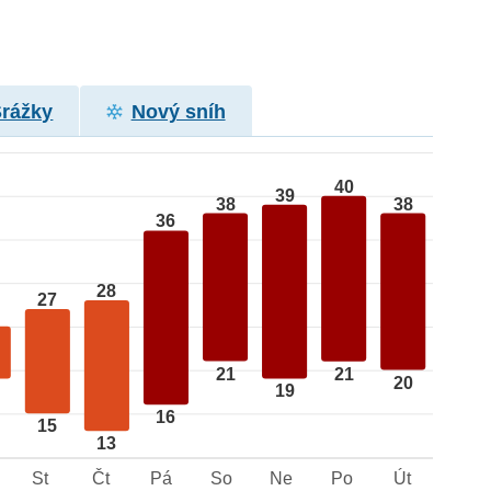
Srážky
Nový sníh
40
39
38
38
36
28
27
21
21
20
19
16
15
13
St
Čt
Pá
So
Ne
Po
Út