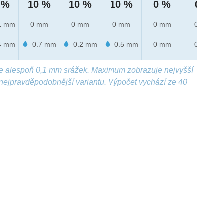
 %
10 %
10 %
10 %
0 %
0 %
1 mm
0 mm
0 mm
0 mm
0 mm
0 mm
4 mm
0.7 mm
0.2 mm
0.5 mm
0 mm
0 mm
e alespoň 0,1 mm srážek. Maximum zobrazuje nejvyšší
nejpravděpodobnější variantu. Výpočet vychází ze 40