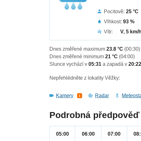
Pocitově:
25 °C
Vlhkost:
93 %
Vítr:
V, 5 km/
Dnes změřené maximum
23.8 °C
(00:30)
Dnes změřené minimum
21 °C
(04:00)
Slunce vychází v
05:31
a zapadá v
20:2
Nepřehlédněte z lokality Věžky:
Kamery
Radar
Meteost
1
Podrobná předpověď 
05:00
06:00
07:00
08