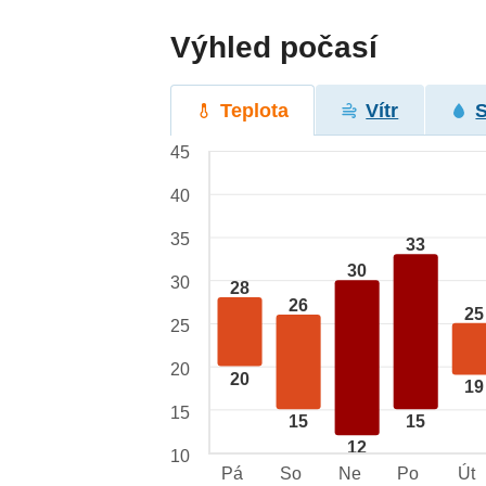
Výhled počasí
Teplota
Vítr
45
40
35
33
30
30
28
26
25
25
20
20
19
15
15
15
12
10
Pá
So
Ne
Po
Út