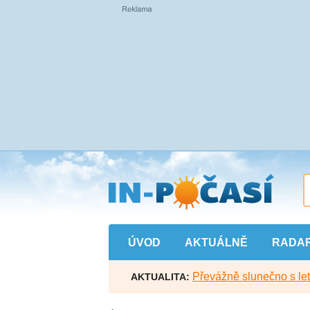
Přejít
na
hlavní
obsah
ÚVOD
AKTUÁLNĚ
RADA
Převážně slunečno s let
AKTUALITA: