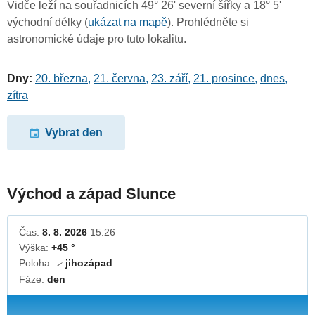
Vidče leží na souřadnicích 49° 26' severní šířky a 18° 5'
východní délky (
ukázat na mapě
). Prohlédněte si
astronomické údaje pro tuto lokalitu.
Dny:
20. března
,
21. června
,
23. září
,
21. prosince
,
dnes
,
zítra
Vybrat den
Východ a západ Slunce
Čas:
8. 8. 2026
15:26
Výška:
+45 °
Poloha:
jihozápad
↓
Fáze:
den