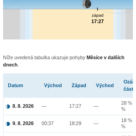
západ
17:27
Níže uvedená tabulka ukazuje pohyby
Měsíce v dalších
dnech
.
Ozář
Datum
Východ
Západ
Východ
část
28 % a
8. 8. 2026
—
17:27
—
%
18 % a
9. 8. 2026
00:37
18:29
—
%