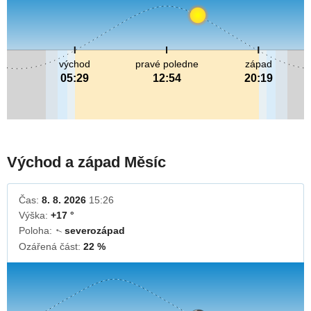
východ
pravé poledne
západ
05:29
12:54
20:19
Východ a západ Měsíc
Čas:
8. 8. 2026
15:26
Výška:
+17 °
Poloha:
severozápad
↓
Ozářená část:
22 %