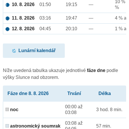
10 % a
10. 8. 2026
01:50
19:15
—
%
11. 8. 2026
03:16
19:47
—
4 % až
12. 8. 2026
04:45
20:10
—
1 % až
Lunární kalendář
Níže uvedená tabulka ukazuje jednotlivé
fáze dne
podle
výšky Slunce nad obzorem.
Fáze dne 8. 8. 2026
Trvání
Délka
00:00 až
noc
3 hod. 8 min.
03:08
03:08 až
astronomický soumrak
57 min.
04:05