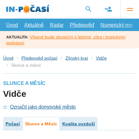
Přejít
na
hlavní
obsah
Úvod
Aktuálně
Radar
Předpověď
Numerický model
Víkend bude slunečný s letními, zítra i tropickými
AKTUALITA:
teplotami
Úvod
Předpověď počasí
Zlínský kraj
Vidče
Slunce a měsíc
SLUNCE A MĚSÍC
Vidče
Označit jako domovské město
Počasí
Slunce a Měsíc
Kvalita ovzduší