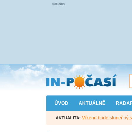
Přejít
na
hlavní
obsah
ÚVOD
AKTUÁLNĚ
RADA
Víkend bude slunečný s l
AKTUALITA: