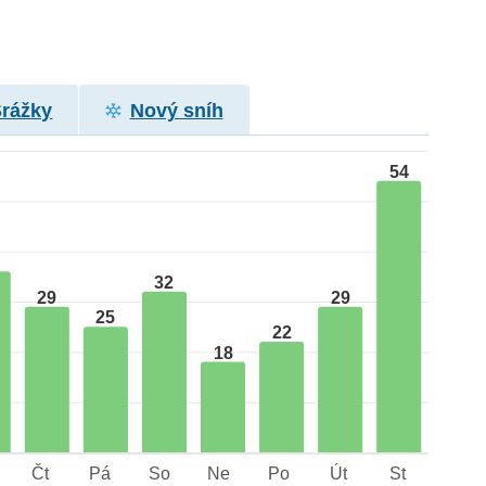
Srážky
Nový sníh
54
32
29
29
25
22
18
Čt
Pá
So
Ne
Po
Út
St