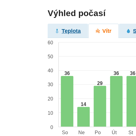
Výhled počasí
Teplota
Vítr
60
50
40
36
36
36
29
30
20
14
10
0
So
Ne
Po
Út
St