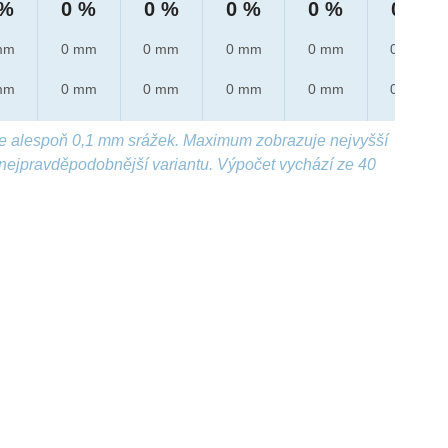
 %
0 %
0 %
0 %
0 %
0 %
mm
0 mm
0 mm
0 mm
0 mm
0 mm
mm
0 mm
0 mm
0 mm
0 mm
0 mm
e alespoň 0,1 mm srážek. Maximum zobrazuje nejvyšší
nejpravděpodobnější variantu. Výpočet vychází ze 40