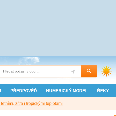
R
PŘEDPOVĚĎ
NUMERICKÝ
MODEL
ŘEKY
etními, zítra i tropickými teplotami