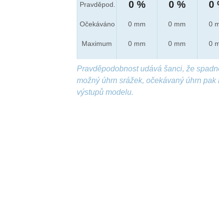
0 %
0 %
0
Pravděpod.
Očekáváno
0 mm
0 mm
0 
Maximum
0 mm
0 mm
0 
Pravděpodobnost udává šanci, že spadn
možný úhrn srážek, očekávaný úhrn pak 
výstupů modelu.