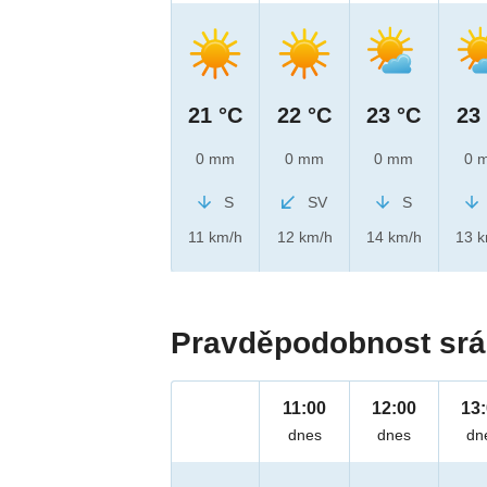
21 °C
22 °C
23 °C
23
0 mm
0 mm
0 mm
0 
S
SV
S
11 km/h
12 km/h
14 km/h
13 
Pravděpodobnost srá
11:00
12:00
13
dnes
dnes
dn