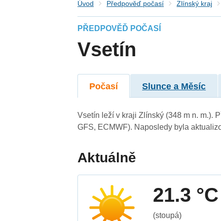
Úvod
Předpověď počasí
Zlínský kraj
PŘEDPOVĚĎ POČASÍ
Vsetín
Počasí
Slunce a Měsíc
Vsetín leží v kraji Zlínský (348 m n. m.
GFS, ECMWF). Naposledy byla aktualizo
Aktuálně
21.3 °C
(stoupá)