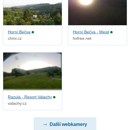
Horní Bečva
Horní Bečva - Mesit
chmi.cz
hvfree.net
Razula - Resort Valachy
valachy.cz
Další webkamery