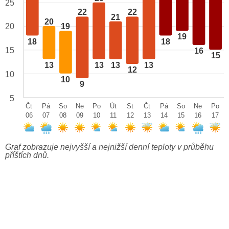
25
22
22
21
20
20
19
19
18
18
15
16
15
13
13
13
13
12
10
10
9
5
Čt
Pá
So
Ne
Po
Út
St
Čt
Pá
So
Ne
Po
06
07
08
09
10
11
12
13
14
15
16
17
Graf zobrazuje nejvyšší a nejnižší denní teploty v průběhu
příštích dnů.