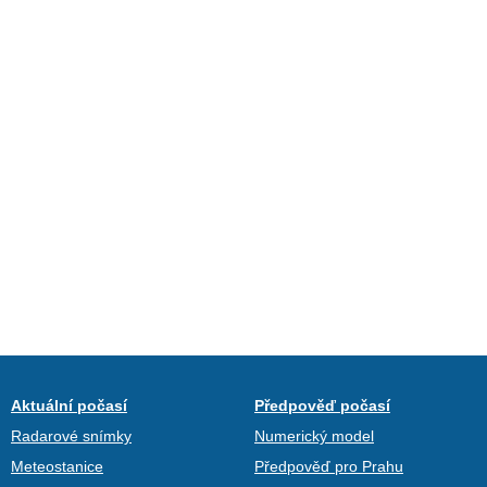
Aktuální počasí
Předpověď počasí
Radarové snímky
Numerický model
Meteostanice
Předpověď pro Prahu