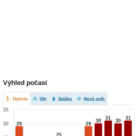
Výhled počasí
Teplota
Vítr
Srážky
Nový sníh
35
31
31
30
30
29
29
30
25