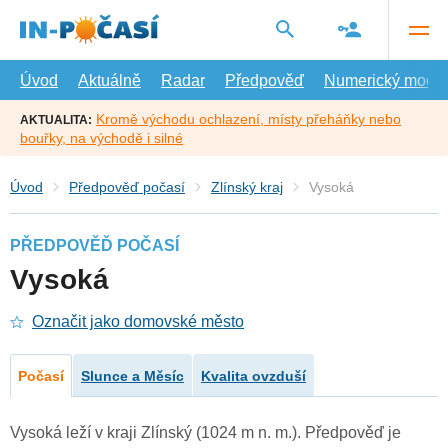
Přejít
na
hlavní
obsah
Úvod
Aktuálně
Radar
Předpověď
Numerický model
Kromě východu ochlazení, místy přeháňky nebo
AKTUALITA:
bouřky, na východě i silné
Úvod
Předpověď počasí
Zlínský kraj
Vysoká
PŘEDPOVĚĎ POČASÍ
Vysoká
Označit jako domovské město
Počasí
Slunce a Měsíc
Kvalita ovzduší
Vysoká leží v kraji Zlínský (1024 m n. m.). Předpověď je