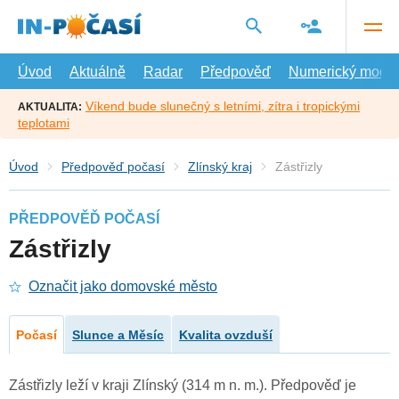
Přejít
na
hlavní
obsah
Úvod
Aktuálně
Radar
Předpověď
Numerický model
Víkend bude slunečný s letními, zítra i tropickými
AKTUALITA:
teplotami
Úvod
Předpověď počasí
Zlínský kraj
Zástřizly
PŘEDPOVĚĎ POČASÍ
Zástřizly
Označit jako domovské město
Počasí
Slunce a Měsíc
Kvalita ovzduší
Zástřizly leží v kraji Zlínský (314 m n. m.). Předpověď je