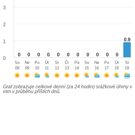
3
2
0.9
1
0
0
0
0
0
0
0
0
0
0
0
0
So
Ne
Po
Út
St
Čt
Pá
So
Ne
Po
Út
St
08
09
10
11
12
13
14
15
16
17
18
19
Graf zobrazuje celkové denní (za 24 hodin) srážkové úhrny v
mm v průběhu příštích dnů.