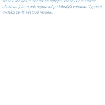
srážek. Maximum zobrazuje nejvyšší možný úhrn srážek,
očekávaný úhrn pak nejpravděpodobnější variantu. Výpočet
vychází ze 40 výstupů modelu.