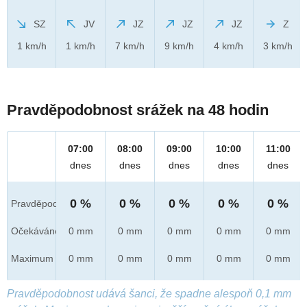
SZ
JV
JZ
JZ
JZ
Z
1 km/h
1 km/h
7 km/h
9 km/h
4 km/h
3 km/h
Pravděpodobnost srážek na 48 hodin
07:00
08:00
09:00
10:00
11:00
dnes
dnes
dnes
dnes
dnes
0 %
0 %
0 %
0 %
0 %
Pravděpod.
Očekáváno
0 mm
0 mm
0 mm
0 mm
0 mm
Maximum
0 mm
0 mm
0 mm
0 mm
0 mm
Pravděpodobnost udává šanci, že spadne alespoň 0,1 mm