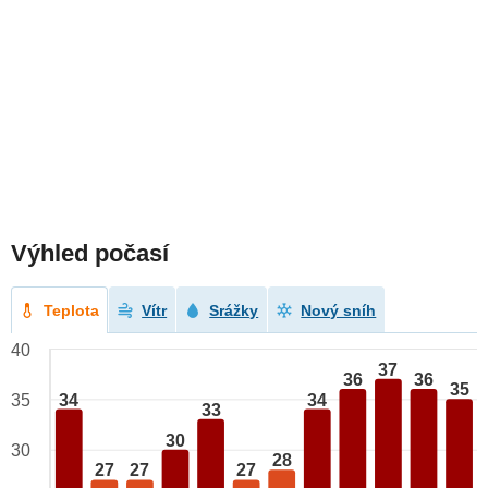
Výhled počasí
Teplota
Vítr
Srážky
Nový sníh
40
37
36
36
35
34
34
35
33
30
30
28
27
27
27