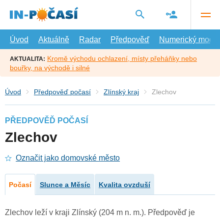
Přejít
na
hlavní
obsah
Úvod
Aktuálně
Radar
Předpověď
Numerický model
Kromě východu ochlazení, místy přeháňky nebo
AKTUALITA:
bouřky, na východě i silné
Úvod
Předpověď počasí
Zlínský kraj
Zlechov
PŘEDPOVĚĎ POČASÍ
Zlechov
Označit jako domovské město
Počasí
Slunce a Měsíc
Kvalita ovzduší
Zlechov leží v kraji Zlínský (204 m n. m.). Předpověď je