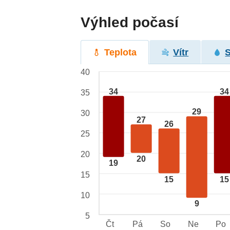
Výhled počasí
Teplota
Vítr
40
34
34
35
29
30
27
26
25
20
20
19
15
15
15
10
9
5
Čt
Pá
So
Ne
Po