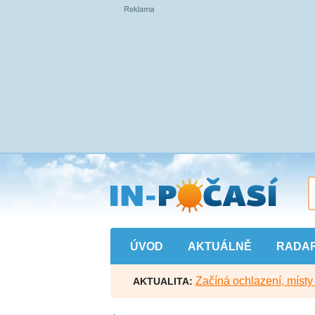
Přejít
na
hlavní
obsah
ÚVOD
AKTUÁLNĚ
RADA
Začíná ochlazení, míst
AKTUALITA: