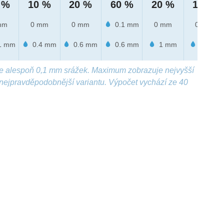
 %
10 %
20 %
60 %
20 %
10 %
mm
0 mm
0 mm
0.1 mm
0 mm
0 mm
1 mm
0.4 mm
0.6 mm
0.6 mm
1 mm
1 mm
e alespoň 0,1 mm srážek. Maximum zobrazuje nejvyšší
nejpravděpodobnější variantu. Výpočet vychází ze 40