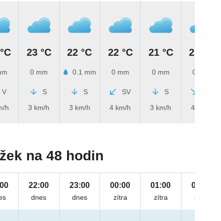
 °C
23 °C
22 °C
22 °C
21 °C
21 °C
mm
0 mm
0.1 mm
0 mm
0 mm
0 mm
V
S
S
SV
S
SZ
m/h
3 km/h
3 km/h
4 km/h
3 km/h
4 km/h
žek na 48 hodin
:00
22:00
23:00
00:00
01:00
02:00
es
dnes
dnes
zítra
zítra
zítra