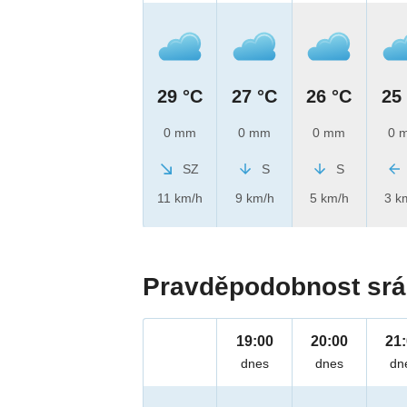
29 °C
27 °C
26 °C
25
0 mm
0 mm
0 mm
0 
SZ
S
S
11 km/h
9 km/h
5 km/h
3 k
Pravděpodobnost srá
19:00
20:00
21
dnes
dnes
dn