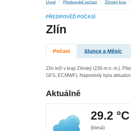
Úvod
Předpověď počasí
Zlínský kraj
PŘEDPOVĚĎ POČASÍ
Zlín
Počasí
Slunce a Měsíc
Zlín leží v kraji Zlínský (230 m n. m.). 
GFS, ECMWF). Naposledy byla aktualizo
Aktuálně
29.2 °C
(klesá)