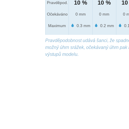
10 %
10 %
10
Pravděpod.
Očekáváno
0 mm
0 mm
0 
Maximum
0.3 mm
0.2 mm
0.
Pravděpodobnost udává šanci, že spadn
možný úhrn srážek, očekávaný úhrn pak 
výstupů modelu.