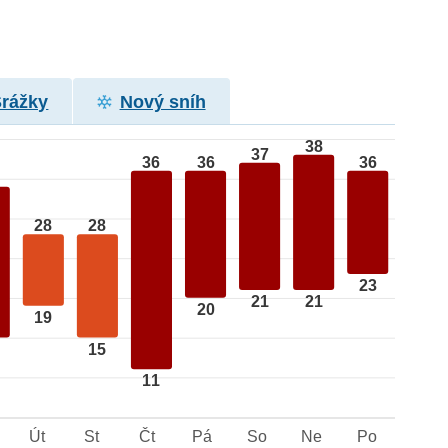
Srážky
Nový sníh
38
37
36
36
36
28
28
23
21
21
20
19
15
11
Út
St
Čt
Pá
So
Ne
Po