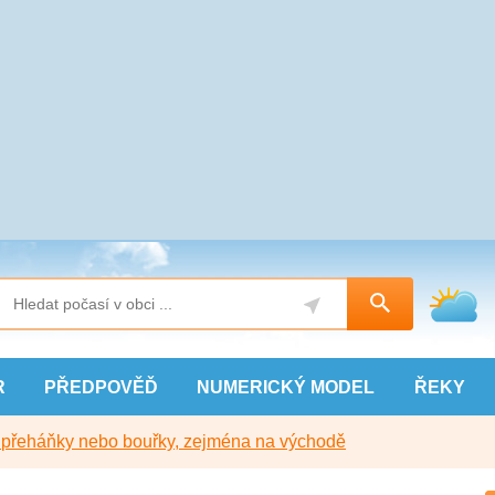
R
PŘEDPOVĚĎ
NUMERICKÝ
MODEL
ŘEKY
y přeháňky nebo bouřky, zejména na východě