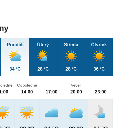
dny
Pondělí
Úterý
Středa
Čtvrtek
34 °C
28 °C
28 °C
36 °C
oledne
Odpoledne
Večer
1:00
14:00
17:00
20:00
23:00