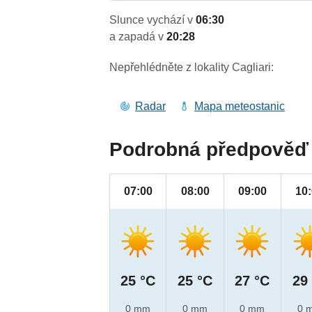
Slunce vychází v
06:30
a zapadá v
20:28
Nepřehlédněte z lokality Cagliari:
Radar
Mapa meteostanic
Podrobná předpověď 
07:00
08:00
09:00
10
25 °C
25 °C
27 °C
29
0 mm
0 mm
0 mm
0 