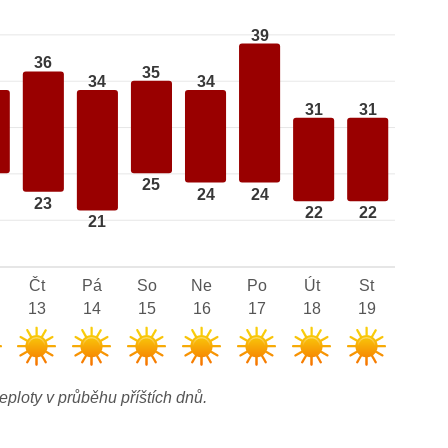
39
36
35
34
34
31
31
25
24
24
23
22
22
21
Čt
Pá
So
Ne
Po
Út
St
13
14
15
16
17
18
19
eploty v průběhu příštích dnů.