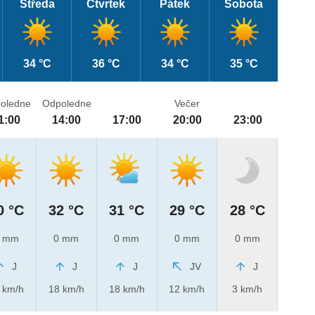
Středa
Čtvrtek
Pátek
Sobota
34 °C
36 °C
34 °C
35 °C
oledne
Odpoledne
Večer
1:00
14:00
17:00
20:00
23:00
0 °C
32 °C
31 °C
29 °C
28 °C
 mm
0 mm
0 mm
0 mm
0 mm
J
J
J
JV
J
 km/h
18 km/h
18 km/h
12 km/h
3 km/h