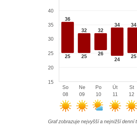
40
36
34
34
35
32
32
30
25
26
25
25
25
24
20
15
So
Ne
Po
Út
St
08
09
10
11
12
Graf zobrazuje nejvyšší a nejnižší denní t