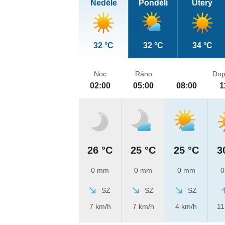
Neděle
Pondělí
Úterý
32 °C
32 °C
34 °C
Noc
Ráno
Dop
02:00
05:00
08:00
1
26 °C
25 °C
25 °C
3
0 mm
0 mm
0 mm
0
SZ
SZ
SZ
7 km/h
7 km/h
4 km/h
11