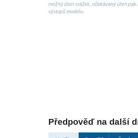
možný úhrn srážek, očekávaný úhrn pak 
výstupů modelu.
Předpověď na další 