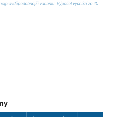
nejpravděpodobnější variantu. Výpočet vychází ze 40
dny