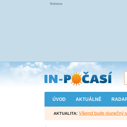
Přejít
na
hlavní
obsah
ÚVOD
AKTUÁLNĚ
RADA
Víkend bude slunečný s l
AKTUALITA: