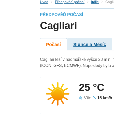
Úvod
Předpověď počasí
Itálie
Cagli
PŘEDPOVĚĎ POČASÍ
Cagliari
Počasí
Slunce a Měsíc
Cagliari leží v nadmořské výšce 23 m n.
(ICON, GFS, ECMWF). Naposledy byla ak
25 °C
Vítr:
15 km/h