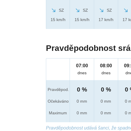
SZ
SZ
SZ
15 km/h
15 km/h
17 km/h
17 
Pravděpodobnost srá
07:00
08:00
09
dnes
dnes
dn
0 %
0 %
0
Pravděpod.
Očekáváno
0 mm
0 mm
0 
Maximum
0 mm
0 mm
0 
Pravděpodobnost udává šanci, že spadn