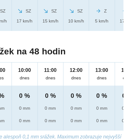
SZ
SZ
SZ
SZ
Z
J
km/h
17 km/h
15 km/h
10 km/h
5 km/h
17 km/h
žek na 48 hodin
:00
10:00
11:00
12:00
13:00
14:00
es
dnes
dnes
dnes
dnes
dnes
 %
0 %
0 %
0 %
0 %
0 %
mm
0 mm
0 mm
0 mm
0 mm
0 mm
mm
0 mm
0 mm
0 mm
0 mm
0 mm
e alespoň 0,1 mm srážek. Maximum zobrazuje nejvyšší