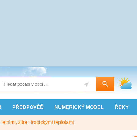
R
PŘEDPOVĚĎ
NUMERICKÝ
MODEL
ŘEKY
etními, zítra i tropickými teplotami